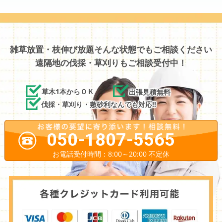
雑草放置・枝伸び放題そんな状態でもご相談ください
遠隔地の伐採・草刈りもご相談受付中！
草木1本からＯＫ
出張見積無料
伐採・草刈り・敷砂利なんでも対応!!
050-1807-5565
お電話受付時間：8:00～20:00 不定休