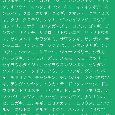
カラタチ、カリン、カンヒザクラ、カンレンボク、キササ
ゲ、キソケイ、キハダ、キブシ、キリ、キンギンボク、キ
ンシバイ、クコ、クサギ、クヌギ、クマシデ、クマノミズ
キ、クリ、クロモジ、ケヤキ、ゲンカイツツジ、コウゾ、
コデマリ、コナラ、コバノガマズミ、コブシ、ゴマギ、ゴ
ンズイ、サイカチ、ザクロ、サトウカエデ、サラサドウダ
ン、サルスベリ、サワグルミ、サワフタギ、サンザシ、サ
ンシュユ、サンショウ、シジミバナ、シダレヤナギ、シデ
コブシ、シナノキ、シモツケ、ジューンベリー、シラカ
バ、シラキ、シロモジ、ズミ、スモモ、スモークツリー、
セイヨウボダイジュ、セイヨウニンジンボク、センダン、
ソメイヨシノ、タイワンフウ、タニウツギ、ダンコウバ
イ、チドリノキ、チャンチン、チンシバイ、ツクバネウツ
ギ、テンダイウヤク、トウカエデ、ドウダンツツジ、ドク
ウツギ、トサミズキ、トチノキ、トチュウ、トネリコ、ナ
ツツバキ、ナツメ、ナツハゼ、ナナカマド、ナンキンハ
ゼ、ニガキ、ニシキギ、ニセアカシア、ニワウメ、ニワウ
ルシ、ニワトコ、ヌルデ、ネジキ、ネムノキ、ノリウツ