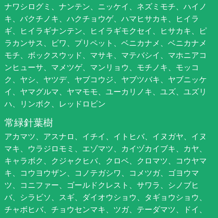
ナワシログミ、ナンテン、ニッケイ、ネズミモチ、ハイノ
キ、バクチノキ、ハクチョウゲ、ハマヒサカキ、ヒイラ
ギ、ヒイラギナンテン、ヒイラギモクセイ、ヒサカキ、ピ
ラカンサス、ビワ、プリペット、ベニカナメ、ベニカナメ
モチ、ボックスウッド、マサキ、マテバシイ、マホニアコ
ンヒューサ、マメツゲ、マンリョウ、モチノキ、モッコ
ク、ヤシ、ヤツデ、ヤブコウジ、ヤブツバキ、ヤブニッケ
イ、ヤマグルマ、ヤマモモ、ユーカリノキ、ユズ、ユズリ
ハ、リンボク、レッドロビン
常緑針葉樹
アカマツ、アスナロ、イチイ、イトヒバ、イヌガヤ、イヌ
マキ、ウラジロモミ、エゾマツ、カイヅカイブキ、カヤ、
キャラボク、クジャクヒバ、クロベ、クロマツ、コウヤマ
キ、コウヨウザン、コノテガシワ、コメツガ、ゴヨウマ
ツ、コニファー、ゴールドクレスト、サワラ、シノブヒ
バ、シラビソ、スギ、ダイオウショウ、タギョウショウ、
チャボヒバ、チョウセンマキ、ツガ、テーダマツ、ドイ、