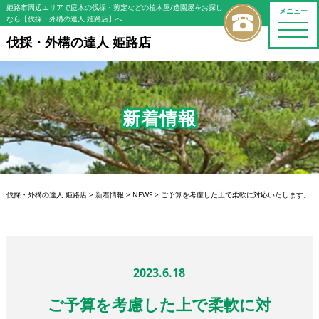
姫路市周辺エリアで庭木の伐採・剪定などの植木屋/造園屋をお探し
メニュー
なら【伐採・外構の達人 姫路店】へ
toggle
naviga
伐採・外構の達人 姫路店
新着情報
伐採・外構の達人 姫路店
>
新着情報
>
NEWS
>
ご予算を考慮した上で柔軟に対応いたします。
2023.6.18
ご予算を考慮した上で柔軟に対