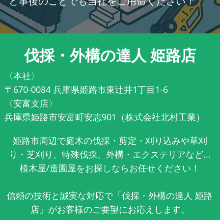
ど事後のことでも当社をご用命ください！
伐採・外構の達人 姫路店
〈本社〉
〒670-0084 兵庫県姫路市東辻井1丁目1-6
〈安富支店〉
兵庫県姫路市安富町安志901（株式会社北村工業）
姫路市周辺で庭木の伐採・剪定・刈り込みや草刈
り・芝刈り、特殊伐採、外構・エクステリアなど...
植木屋/造園屋をお探しならお任せください！
信頼の技術と誠実な対応で「伐採・外構の達人 姫路
店」がお客様のご要望にお応えします。