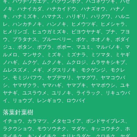
ギ、ハウチワカエデ、ハクウンボク、ハコネウツギ、ハゼ
ノキ、ハナイカダ、ハナカイドウ、ハナズオウ、ハナノ
キ、ハナミズキ、ハマナス、ハリギリ、ハリグワ、ハルニ
レ、ハンカチノキ、ハンノキ、ヒメウツギ、ヒメシャラ、
ヒメリンゴ、ヒュウガミズキ、ビヨウヤナギ、ブナ、フヨ
ウ、プラタナス、ブルーベリー、ボケ、ホオノキ、ボダイ
ジュ、ボタン、ポプラ、ポポー、マユミ、マルバノキ、マ
ルメロ、マンサク、ミズキ、ミズナラ、ミツマタ、ミヤギ
ノハギ、ムクゲ、ムクノキ、ムクロジ、ムラサキシキブ、
ムレスズメ、メギ、メグスリノキ、モクゲンジ、モクレ
ン、モミジバフウ、ヤブデマリ、ヤマグワ、ヤマコウバ
シ、ヤマザクラ、ヤマハギ、ヤマブキ、ヤマボウシ、ユキ
ヤナギ、ユスラウメ、ユリノキ、ライラック、リキュウバ
イ、リョウブ、レンギョウ、ロウバイ
落葉針葉樹
イチョウ、カラマツ、メタセコイア、ポンドサイプレス、
ラクウショウ、モウソウチク、マダケ、キッコウチク、ホ
テイチク、キンメイチク、ナリヒラダケ、クロチク、ヤダ