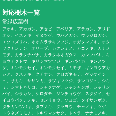
対応樹木一覧
常緑広葉樹
アオキ、アカガシ、アセビ、アベリア、アラカシ、アリド
オシ、イスノキ、イヌツゲ、ウバメガシ、ウラジロガシ、
エゾユズリハ、オオムラサキツツジ、オガタマノキ、オタ
フクナンテン、オリーブ、カクレミノ、カゴノキ、カナメ
モチ、カラタチバナ、カラタネオガタマ、カンツバキ、キ
ョウチクトウ、キリシマツツジ、ギンバイカ、キンメツ
ゲ、キンモクセイ、ギンモクセイ、ミモザ、ギンヨウアカ
シア、クスノキ、クチナシ、クロガネモチ、ゲッケイジ
ュ、サカキ、サザンカ、サツキツツジ、サンゴジュ、シキ
ミ、シマトネリコ、シャクナゲ、シャシャンポ、シャリン
バイ、シラカシ、シロダモ、ジンチョウゲ、スダジイ、セ
イヨウバクチノキ、センリョウ、ソヨゴ、タイサンボク、
タチカンツバキ、タブノキ、タラヨウ、チャノキ、ツゲ、
トウネズミモチ、トキワマンサク、トベラ、ナナミノキ、