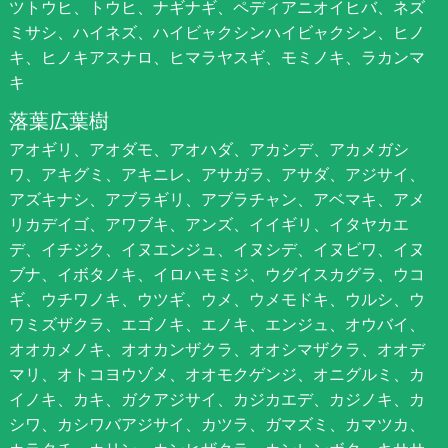
ツトウヒ、トウヒ、ナギナギ、ペディアニオイヒバ、ネズ
ミサシ、ハイネズ、ハイビャクシンハイビャクシン、ヒノ
キ、ヒノキアスナロ、ヒマラヤスギ、モミノキ、ラカンマ
キ
落葉広葉樹
アオギリ、アオダモ、アオハダ、アカシデ、アカメガシ
ワ、アキグミ、アキニレ、アサガラ、アサダ、アジサイ、
アズキナシ、アブラギリ、アブラチャン、アベマキ、アメ
リカデイゴ、アワブキ、アンズ、イイギリ、イタヤカエ
デ、イチジク、イヌエンジュ、イヌシデ、イヌビワ、イヌ
ブナ、イボタノキ、イロハモミジ、ウグイスカグラ、ウコ
ギ、ウチワノキ、ウツギ、ウメ、ウメモドキ、ウルシ、ウ
ワミズザクラ、エゴノキ、エノキ、エンジュ、オウバイ、
オオカメノキ、オオカンザクラ、オオシマザクラ、オオデ
マリ、オトコヨウゾメ、オオモクゲンジ、オニグルミ、カ
イノキ、カキ、ガクアジサイ、カジカエデ、カジノキ、カ
シワ、カシワバアジサイ、カツラ、ガマズミ、カマツカ、