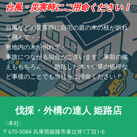
台風・災害時にご用命ください！
台風などの災害時に自宅の庭の木の枝が折れ
て飛んで・・・
敷地内の木が倒れて・・・
事故につながる場合がございます。事前の備
えももちろん、 散乱した木々や草の処理な
ど事後のことでも当社をご用命ください！
伐採・外構の達人 姫路店
〈本社〉
〒670-0084 兵庫県姫路市東辻井1丁目1-6