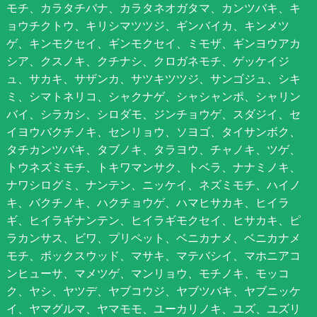
モチ、カラタチバナ、カラタネオガタマ、カンツバキ、キ
ョウチクトウ、キリシマツツジ、ギンバイカ、キンメツ
ゲ、キンモクセイ、ギンモクセイ、ミモザ、ギンヨウアカ
シア、クスノキ、クチナシ、クロガネモチ、ゲッケイジ
ュ、サカキ、サザンカ、サツキツツジ、サンゴジュ、シキ
ミ、シマトネリコ、シャクナゲ、シャシャンポ、シャリン
バイ、シラカシ、シロダモ、ジンチョウゲ、スダジイ、セ
イヨウバクチノキ、センリョウ、ソヨゴ、タイサンボク、
タチカンツバキ、タブノキ、タラヨウ、チャノキ、ツゲ、
トウネズミモチ、トキワマンサク、トベラ、ナナミノキ、
ナワシログミ、ナンテン、ニッケイ、ネズミモチ、ハイノ
キ、バクチノキ、ハクチョウゲ、ハマヒサカキ、ヒイラ
ギ、ヒイラギナンテン、ヒイラギモクセイ、ヒサカキ、ピ
ラカンサス、ビワ、プリペット、ベニカナメ、ベニカナメ
モチ、ボックスウッド、マサキ、マテバシイ、マホニアコ
ンヒューサ、マメツゲ、マンリョウ、モチノキ、モッコ
ク、ヤシ、ヤツデ、ヤブコウジ、ヤブツバキ、ヤブニッケ
イ、ヤマグルマ、ヤマモモ、ユーカリノキ、ユズ、ユズリ