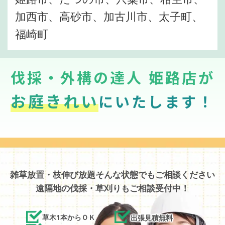
加西市、高砂市、加古川市、太子町、
福崎町
伐採・外構の達人 姫路店が
お庭きれい
にいたします！
雑草放置・枝伸び放題そんな状態でもご相談ください
遠隔地の伐採・草刈りもご相談受付中！
草木1本からＯＫ
出張見積無料