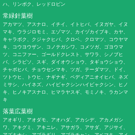
ハ、リンボク、レッドロビン
常緑針葉樹
アカマツ、アスナロ、イチイ、イトヒバ、イヌガヤ、イヌ
マキ、ウラジロモミ、エゾマツ、カイヅカイブキ、カヤ、
キャラボク、クジャクヒバ、クロベ、クロマツ、コウヤマ
キ、コウヨウザン、コノテガシワ、コメツガ、ゴヨウマ
ツ、コニファー、ゴールドクレスト、サワラ、シノブヒ
バ、シラビソ、スギ、ダイオウショウ、タギョウショウ、
チャボヒバ、チョウセンマキ、ツガ、テーダマツ、ドイ、
ツトウヒ、トウヒ、ナギナギ、ペディアニオイヒバ、ネズ
ミサシ、ハイネズ、ハイビャクシンハイビャクシン、ヒノ
キ、ヒノキアスナロ、ヒマラヤスギ、モミノキ、ラカンマ
キ
落葉広葉樹
アオギリ、アオダモ、アオハダ、アカシデ、アカメガシ
ワ、アキグミ、アキニレ、アサガラ、アサダ、アジサイ、
アズキナシ、アブラギリ、アブラチャン、アベマキ、アメ