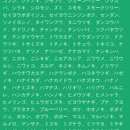
コブシ、シナノキ、シモツケ、ジューンベリー、シラカ
バ、シラキ、シロモジ、ズミ、スモモ、スモークツリー、
セイヨウボダイジュ、セイヨウニンジンボク、センダン、
ソメイヨシノ、タイワンフウ、タニウツギ、ダンコウバ
イ、チドリノキ、チャンチン、チンシバイ、ツクバネウツ
ギ、テンダイウヤク、トウカエデ、ドウダンツツジ、ドク
ウツギ、トサミズキ、トチノキ、トチュウ、トネリコ、ナ
ツツバキ、ナツメ、ナツハゼ、ナナカマド、ナンキンハ
ゼ、ニガキ、ニシキギ、ニセアカシア、ニワウメ、ニワウ
ルシ、ニワトコ、ヌルデ、ネジキ、ネムノキ、ノリウツ
ギ、ハウチワカエデ、ハクウンボク、ハコネウツギ、ハゼ
ノキ、ハナイカダ、ハナカイドウ、ハナズオウ、ハナノ
キ、ハナミズキ、ハマナス、ハリギリ、ハリグワ、ハルニ
レ、ハンカチノキ、ハンノキ、ヒメウツギ、ヒメシャラ、
ヒメリンゴ、ヒュウガミズキ、ビヨウヤナギ、ブナ、フヨ
ウ、プラタナス、ブルーベリー、ボケ、ホオノキ、ボダイ
ジュ、ボタン、ポプラ、ポポー、マユミ、マルバノキ、マ
ルメロ、マンサク、ミズキ、ミズナラ、ミツマタ、ミヤギ