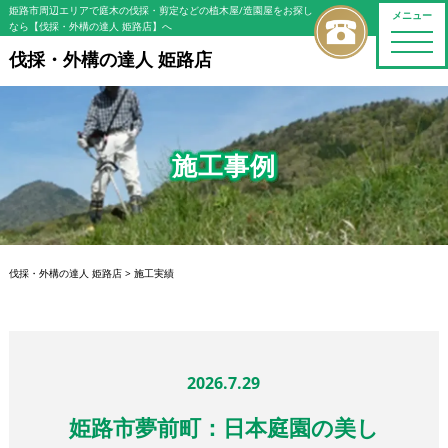
姫路市周辺エリアで庭木の伐採・剪定などの植木屋/造園屋をお探し
メニュー
なら【伐採・外構の達人 姫路店】へ
toggle
naviga
伐採・外構の達人 姫路店
施工事例
伐採・外構の達人 姫路店
>
施工実績
2026.7.29
姫路市夢前町：日本庭園の美し