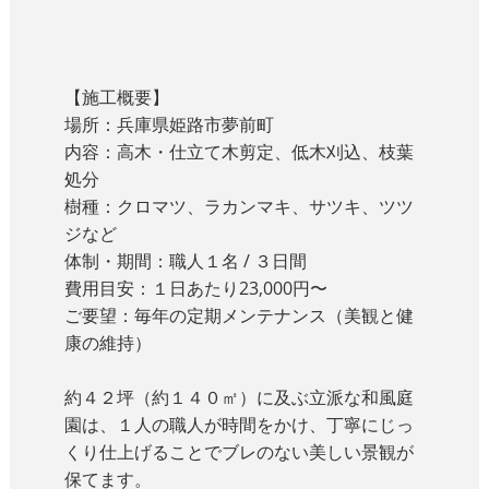
【施工概要】
場所：兵庫県姫路市夢前町
内容：高木・仕立て木剪定、低木刈込、枝葉
処分
樹種：クロマツ、ラカンマキ、サツキ、ツツ
ジなど
体制・期間：職人１名 / ３日間
費用目安：１日あたり23,000円〜
ご要望：毎年の定期メンテナンス（美観と健
康の維持）
約４２坪（約１４０㎡）に及ぶ立派な和風庭
園は、１人の職人が時間をかけ、丁寧にじっ
くり仕上げることでブレのない美しい景観が
保てます。