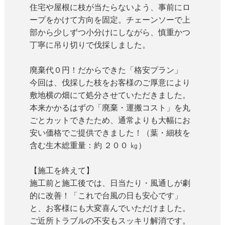
住宅や屋根に枝が当たらないよう、事前にロ
ープをかけて方向を固定。チェーンソーで上
部から少しずつ小分けにしながら、慎重かつ
丁寧に吊り切りで伐採しました。
廃棄代０円！だからできた「格安プラン」
今回は、伐採した枝をお客様のご厚意により
敷地横の畑にて処分させていただきました。
本来かかるはずの「廃棄・運搬コスト」を丸
ごとカットできたため、通常よりも大幅にお
安い価格でご提供できました！（葉・細枝を
含む生木総重量：約 ２００ ㎏）
【施工を終えて】
施工前と施工後では、日当たり・風通しが劇
的に改善！「これで台風の日も安心です」
と、お客様にも大変喜んでいただけました。
ご近所トラブルの不安もスッキリ解消です。