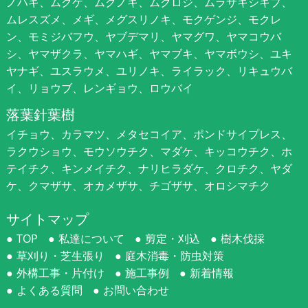
ノハギ、ムクゲ、ムクノキ、ムクロジ、ムラサキシキブ、
ムレスズメ、メギ、メグスリノキ、モクゲンジ、モクレ
ン、モミジバフウ、ヤブデマリ、ヤマグワ、ヤマコウバ
シ、ヤマザクラ、ヤマハギ、ヤマブキ、ヤマボウシ、ユキ
ヤナギ、ユスラウメ、ユリノキ、ライラック、リキュウバ
イ、リョウブ、レンギョウ、ロウバイ
落葉針葉樹
イチョウ、カラマツ、メタセコイア、ポンドサイプレス、
ラクウショウ、モウソウチク、マダケ、キッコウチク、ホ
テイチク、キンメイチク、ナリヒラダケ、クロチク、ヤダ
ケ、クマザサ、オカメザサ、チゴザサ、オロシマチク
サイトマップ
TOP
私達について
剪定・刈込
樹木伐採
草刈り・芝生張り
庭木消毒・防虫対策
外構工事・片付け
施工事例
新着情報
よくある質問
お問い合わせ