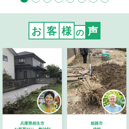
お
客
様
声
の
兵庫県相生市
姫路市