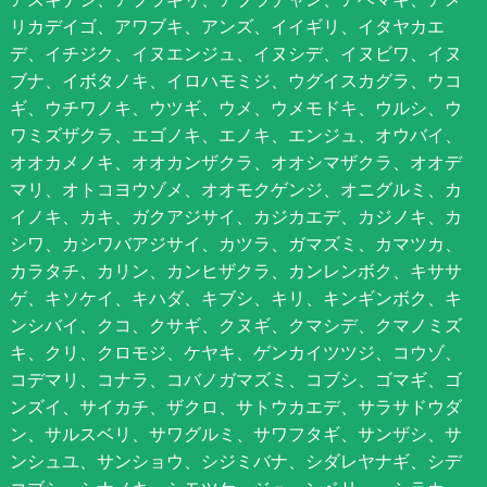
リカデイゴ、アワブキ、アンズ、イイギリ、イタヤカエ
デ、イチジク、イヌエンジュ、イヌシデ、イヌビワ、イヌ
ブナ、イボタノキ、イロハモミジ、ウグイスカグラ、ウコ
ギ、ウチワノキ、ウツギ、ウメ、ウメモドキ、ウルシ、ウ
ワミズザクラ、エゴノキ、エノキ、エンジュ、オウバイ、
オオカメノキ、オオカンザクラ、オオシマザクラ、オオデ
マリ、オトコヨウゾメ、オオモクゲンジ、オニグルミ、カ
イノキ、カキ、ガクアジサイ、カジカエデ、カジノキ、カ
シワ、カシワバアジサイ、カツラ、ガマズミ、カマツカ、
カラタチ、カリン、カンヒザクラ、カンレンボク、キササ
ゲ、キソケイ、キハダ、キブシ、キリ、キンギンボク、キ
ンシバイ、クコ、クサギ、クヌギ、クマシデ、クマノミズ
キ、クリ、クロモジ、ケヤキ、ゲンカイツツジ、コウゾ、
コデマリ、コナラ、コバノガマズミ、コブシ、ゴマギ、ゴ
ンズイ、サイカチ、ザクロ、サトウカエデ、サラサドウダ
ン、サルスベリ、サワグルミ、サワフタギ、サンザシ、サ
ンシュユ、サンショウ、シジミバナ、シダレヤナギ、シデ