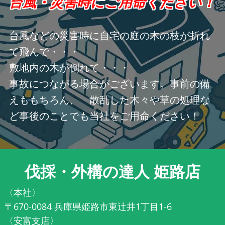
台風・災害時にご用命ください！
台風などの災害時に自宅の庭の木の枝が折れ
て飛んで・・・
敷地内の木が倒れて・・・
事故につながる場合がございます。事前の備
えももちろん、 散乱した木々や草の処理な
ど事後のことでも当社をご用命ください！
伐採・外構の達人 姫路店
〈本社〉
〒670-0084 兵庫県姫路市東辻井1丁目1-6
〈安富支店〉