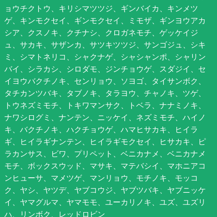
ョウチクトウ、キリシマツツジ、ギンバイカ、キンメツ
ゲ、キンモクセイ、ギンモクセイ、ミモザ、ギンヨウアカ
シア、クスノキ、クチナシ、クロガネモチ、ゲッケイジ
ュ、サカキ、サザンカ、サツキツツジ、サンゴジュ、シキ
ミ、シマトネリコ、シャクナゲ、シャシャンポ、シャリン
バイ、シラカシ、シロダモ、ジンチョウゲ、スダジイ、セ
イヨウバクチノキ、センリョウ、ソヨゴ、タイサンボク、
タチカンツバキ、タブノキ、タラヨウ、チャノキ、ツゲ、
トウネズミモチ、トキワマンサク、トベラ、ナナミノキ、
ナワシログミ、ナンテン、ニッケイ、ネズミモチ、ハイノ
キ、バクチノキ、ハクチョウゲ、ハマヒサカキ、ヒイラ
ギ、ヒイラギナンテン、ヒイラギモクセイ、ヒサカキ、ピ
ラカンサス、ビワ、プリペット、ベニカナメ、ベニカナメ
モチ、ボックスウッド、マサキ、マテバシイ、マホニアコ
ンヒューサ、マメツゲ、マンリョウ、モチノキ、モッコ
ク、ヤシ、ヤツデ、ヤブコウジ、ヤブツバキ、ヤブニッケ
イ、ヤマグルマ、ヤマモモ、ユーカリノキ、ユズ、ユズリ
ハ、リンボク、レッドロビン