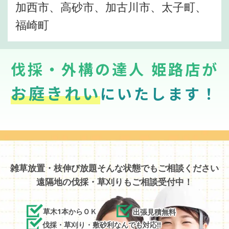
加西市、高砂市、加古川市、太子町、
福崎町
伐採・外構の達人 姫路店が
お庭きれい
にいたします！
雑草放置・枝伸び放題そんな状態でもご相談ください
遠隔地の伐採・草刈りもご相談受付中！
草木1本からＯＫ
出張見積無料
伐採・草刈り・敷砂利なんでも対応!!