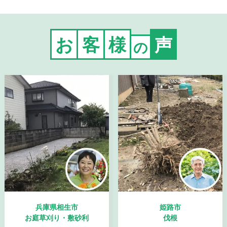
お
客
様
声
の
兵庫県相生市
姫路市
お庭草刈り・敷砂利
伐根