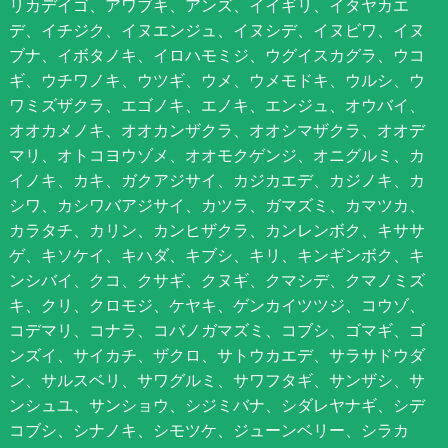
リカデイゴ、アワブキ、アンズ、イイギリ、イタヤカエ
デ、イチジク、イヌエンジュ、イヌシデ、イヌビワ、イヌ
ブナ、イボタノキ、イロハモミジ、ウグイスカグラ、ウコ
ギ、ウチワノキ、ウツギ、ウメ、ウメモドキ、ウルシ、ウ
ワミズザクラ、エゴノキ、エノキ、エンジュ、オウバイ、
オオカメノキ、オオカンザクラ、オオシマザクラ、オオデ
マリ、オトコヨウゾメ、オオモクゲンジ、オニグルミ、カ
イノキ、カキ、ガクアジサイ、カジカエデ、カジノキ、カ
シワ、カシワバアジサイ、カツラ、ガマズミ、カマツカ、
カラタチ、カリン、カンヒザクラ、カンレンボク、キササ
ゲ、キソケイ、キハダ、キブシ、キリ、キンギンボク、キ
ンシバイ、クコ、クサギ、クヌギ、クマシデ、クマノミズ
キ、クリ、クロモジ、ケヤキ、ゲンカイツツジ、コウゾ、
コデマリ、コナラ、コバノガマズミ、コブシ、ゴマギ、ゴ
ンズイ、サイカチ、ザクロ、サトウカエデ、サラサドウダ
ン、サルスベリ、サワグルミ、サワフタギ、サンザシ、サ
ンシュユ、サンショウ、シジミバナ、シダレヤナギ、シデ
コブシ、シナノキ、シモツケ、ジューンベリー、シラカ