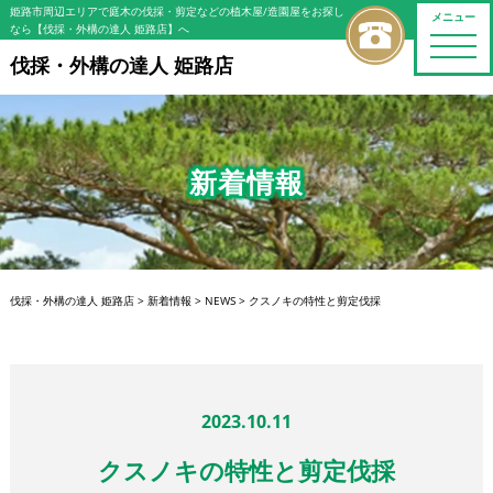
姫路市周辺エリアで庭木の伐採・剪定などの植木屋/造園屋をお探し
メニュー
なら【伐採・外構の達人 姫路店】へ
toggle
naviga
伐採・外構の達人 姫路店
新着情報
伐採・外構の達人 姫路店
>
新着情報
>
NEWS
>
クスノキの特性と剪定伐採
2023.10.11
クスノキの特性と剪定伐採