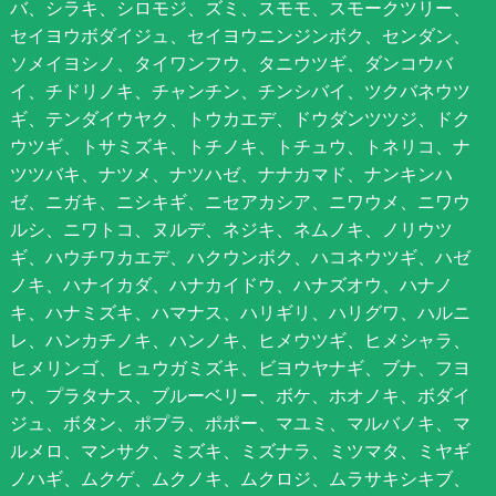
バ、シラキ、シロモジ、ズミ、スモモ、スモークツリー、
セイヨウボダイジュ、セイヨウニンジンボク、センダン、
ソメイヨシノ、タイワンフウ、タニウツギ、ダンコウバ
イ、チドリノキ、チャンチン、チンシバイ、ツクバネウツ
ギ、テンダイウヤク、トウカエデ、ドウダンツツジ、ドク
ウツギ、トサミズキ、トチノキ、トチュウ、トネリコ、ナ
ツツバキ、ナツメ、ナツハゼ、ナナカマド、ナンキンハ
ゼ、ニガキ、ニシキギ、ニセアカシア、ニワウメ、ニワウ
ルシ、ニワトコ、ヌルデ、ネジキ、ネムノキ、ノリウツ
ギ、ハウチワカエデ、ハクウンボク、ハコネウツギ、ハゼ
ノキ、ハナイカダ、ハナカイドウ、ハナズオウ、ハナノ
キ、ハナミズキ、ハマナス、ハリギリ、ハリグワ、ハルニ
レ、ハンカチノキ、ハンノキ、ヒメウツギ、ヒメシャラ、
ヒメリンゴ、ヒュウガミズキ、ビヨウヤナギ、ブナ、フヨ
ウ、プラタナス、ブルーベリー、ボケ、ホオノキ、ボダイ
ジュ、ボタン、ポプラ、ポポー、マユミ、マルバノキ、マ
ルメロ、マンサク、ミズキ、ミズナラ、ミツマタ、ミヤギ
ノハギ、ムクゲ、ムクノキ、ムクロジ、ムラサキシキブ、