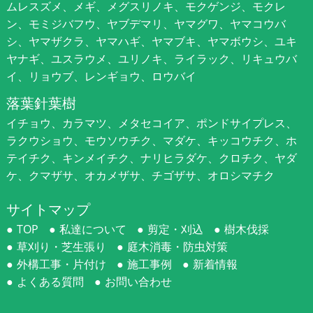
ムレスズメ、メギ、メグスリノキ、モクゲンジ、モクレ
ン、モミジバフウ、ヤブデマリ、ヤマグワ、ヤマコウバ
シ、ヤマザクラ、ヤマハギ、ヤマブキ、ヤマボウシ、ユキ
ヤナギ、ユスラウメ、ユリノキ、ライラック、リキュウバ
イ、リョウブ、レンギョウ、ロウバイ
落葉針葉樹
イチョウ、カラマツ、メタセコイア、ポンドサイプレス、
ラクウショウ、モウソウチク、マダケ、キッコウチク、ホ
テイチク、キンメイチク、ナリヒラダケ、クロチク、ヤダ
ケ、クマザサ、オカメザサ、チゴザサ、オロシマチク
サイトマップ
TOP
私達について
剪定・刈込
樹木伐採
草刈り・芝生張り
庭木消毒・防虫対策
外構工事・片付け
施工事例
新着情報
よくある質問
お問い合わせ