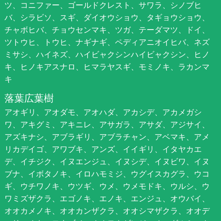
ツ、コニファー、ゴールドクレスト、サワラ、シノブヒ
バ、シラビソ、スギ、ダイオウショウ、タギョウショウ、
チャボヒバ、チョウセンマキ、ツガ、テーダマツ、ドイ、
ツトウヒ、トウヒ、ナギナギ、ペディアニオイヒバ、ネズ
ミサシ、ハイネズ、ハイビャクシンハイビャクシン、ヒノ
キ、ヒノキアスナロ、ヒマラヤスギ、モミノキ、ラカンマ
キ
落葉広葉樹
アオギリ、アオダモ、アオハダ、アカシデ、アカメガシ
ワ、アキグミ、アキニレ、アサガラ、アサダ、アジサイ、
アズキナシ、アブラギリ、アブラチャン、アベマキ、アメ
リカデイゴ、アワブキ、アンズ、イイギリ、イタヤカエ
デ、イチジク、イヌエンジュ、イヌシデ、イヌビワ、イヌ
ブナ、イボタノキ、イロハモミジ、ウグイスカグラ、ウコ
ギ、ウチワノキ、ウツギ、ウメ、ウメモドキ、ウルシ、ウ
ワミズザクラ、エゴノキ、エノキ、エンジュ、オウバイ、
オオカメノキ、オオカンザクラ、オオシマザクラ、オオデ