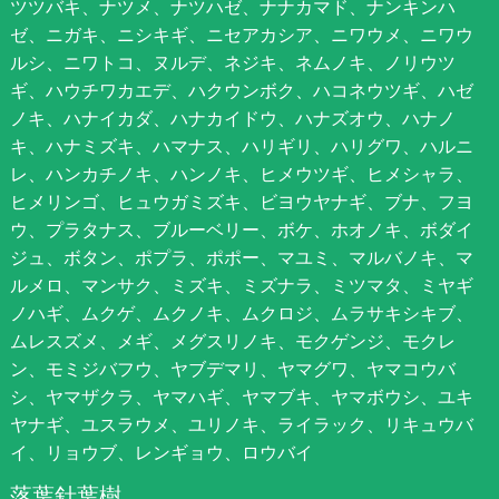
ツツバキ、ナツメ、ナツハゼ、ナナカマド、ナンキンハ
ゼ、ニガキ、ニシキギ、ニセアカシア、ニワウメ、ニワウ
ルシ、ニワトコ、ヌルデ、ネジキ、ネムノキ、ノリウツ
ギ、ハウチワカエデ、ハクウンボク、ハコネウツギ、ハゼ
ノキ、ハナイカダ、ハナカイドウ、ハナズオウ、ハナノ
キ、ハナミズキ、ハマナス、ハリギリ、ハリグワ、ハルニ
レ、ハンカチノキ、ハンノキ、ヒメウツギ、ヒメシャラ、
ヒメリンゴ、ヒュウガミズキ、ビヨウヤナギ、ブナ、フヨ
ウ、プラタナス、ブルーベリー、ボケ、ホオノキ、ボダイ
ジュ、ボタン、ポプラ、ポポー、マユミ、マルバノキ、マ
ルメロ、マンサク、ミズキ、ミズナラ、ミツマタ、ミヤギ
ノハギ、ムクゲ、ムクノキ、ムクロジ、ムラサキシキブ、
ムレスズメ、メギ、メグスリノキ、モクゲンジ、モクレ
ン、モミジバフウ、ヤブデマリ、ヤマグワ、ヤマコウバ
シ、ヤマザクラ、ヤマハギ、ヤマブキ、ヤマボウシ、ユキ
ヤナギ、ユスラウメ、ユリノキ、ライラック、リキュウバ
イ、リョウブ、レンギョウ、ロウバイ
落葉針葉樹