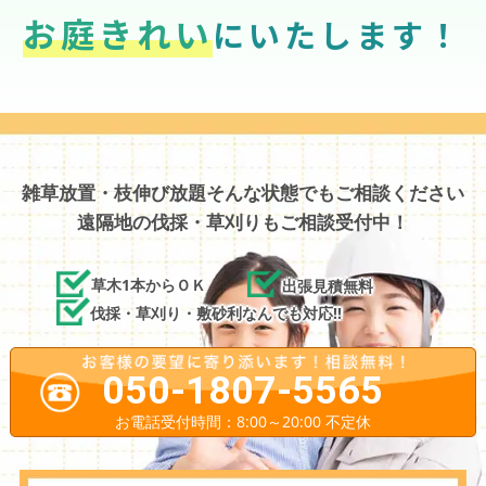
お庭きれい
にいたします！
雑草放置・枝伸び放題そんな状態でもご相談ください
遠隔地の伐採・草刈りもご相談受付中！
草木1本からＯＫ
出張見積無料
伐採・草刈り・敷砂利なんでも対応!!
050-1807-5565
お電話受付時間：8:00～20:00 不定休