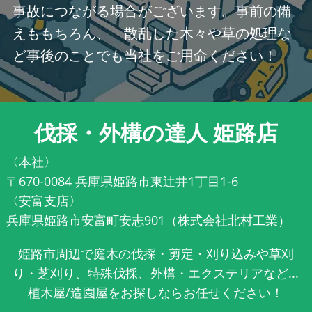
事故につながる場合がございます。事前の備
えももちろん、 散乱した木々や草の処理な
ど事後のことでも当社をご用命ください！
伐採・外構の達人 姫路店
〈本社〉
〒670-0084 兵庫県姫路市東辻井1丁目1-6
〈安富支店〉
兵庫県姫路市安富町安志901（株式会社北村工業）
姫路市周辺で庭木の伐採・剪定・刈り込みや草刈
り・芝刈り、特殊伐採、外構・エクステリアなど...
植木屋/造園屋をお探しならお任せください！