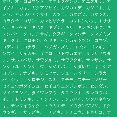
マリ、オトコヨウゾメ、オオモクゲンジ、オニグルミ、カ
イノキ、カキ、ガクアジサイ、カジカエデ、カジノキ、カ
シワ、カシワバアジサイ、カツラ、ガマズミ、カマツカ、
カラタチ、カリン、カンヒザクラ、カンレンボク、キササ
ゲ、キソケイ、キハダ、キブシ、キリ、キンギンボク、キ
ンシバイ、クコ、クサギ、クヌギ、クマシデ、クマノミズ
キ、クリ、クロモジ、ケヤキ、ゲンカイツツジ、コウゾ、
コデマリ、コナラ、コバノガマズミ、コブシ、ゴマギ、ゴ
ンズイ、サイカチ、ザクロ、サトウカエデ、サラサドウダ
ン、サルスベリ、サワグルミ、サワフタギ、サンザシ、サ
ンシュユ、サンショウ、シジミバナ、シダレヤナギ、シデ
コブシ、シナノキ、シモツケ、ジューンベリー、シラカ
バ、シラキ、シロモジ、ズミ、スモモ、スモークツリー、
セイヨウボダイジュ、セイヨウニンジンボク、センダン、
ソメイヨシノ、タイワンフウ、タニウツギ、ダンコウバ
イ、チドリノキ、チャンチン、チンシバイ、ツクバネウツ
ギ、テンダイウヤク、トウカエデ、ドウダンツツジ、ドク
ウツギ、トサミズキ、トチノキ、トチュウ、トネリコ、ナ