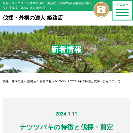
姫路市周辺エリアで庭木の伐採・剪定などの植木屋/造園屋をお探し
メニュー
なら【伐採・外構の達人 姫路店】へ
toggle
naviga
伐採・外構の達人 姫路店
新着情報
伐採・外構の達人 姫路店
>
新着情報
>
NEWS
>
ナツツバキの特徴と伐採・剪定について
2024.1.11
ナツツバキの特徴と伐採・剪定