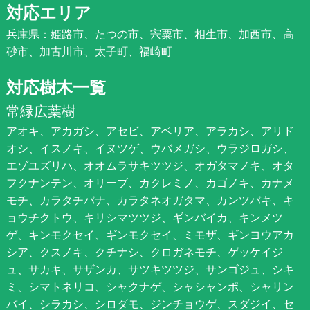
対応エリア
兵庫県：姫路市、たつの市、宍粟市、相生市、加西市、高
砂市、加古川市、太子町、福崎町
対応樹木一覧
常緑広葉樹
アオキ、アカガシ、アセビ、アベリア、アラカシ、アリド
オシ、イスノキ、イヌツゲ、ウバメガシ、ウラジロガシ、
エゾユズリハ、オオムラサキツツジ、オガタマノキ、オタ
フクナンテン、オリーブ、カクレミノ、カゴノキ、カナメ
モチ、カラタチバナ、カラタネオガタマ、カンツバキ、キ
ョウチクトウ、キリシマツツジ、ギンバイカ、キンメツ
ゲ、キンモクセイ、ギンモクセイ、ミモザ、ギンヨウアカ
シア、クスノキ、クチナシ、クロガネモチ、ゲッケイジ
ュ、サカキ、サザンカ、サツキツツジ、サンゴジュ、シキ
ミ、シマトネリコ、シャクナゲ、シャシャンポ、シャリン
バイ、シラカシ、シロダモ、ジンチョウゲ、スダジイ、セ