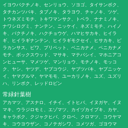
イヨウバクチノキ、センリョウ、ソヨゴ、タイサンボク、
タチカンツバキ、タブノキ、タラヨウ、チャノキ、ツゲ、
トウネズミモチ、トキワマンサク、トベラ、ナナミノキ、
ナワシログミ、ナンテン、ニッケイ、ネズミモチ、ハイノ
キ、バクチノキ、ハクチョウゲ、ハマヒサカキ、ヒイラ
ギ、ヒイラギナンテン、ヒイラギモクセイ、ヒサカキ、ピ
ラカンサス、ビワ、プリペット、ベニカナメ、ベニカナメ
モチ、ボックスウッド、マサキ、マテバシイ、マホニアコ
ンヒューサ、マメツゲ、マンリョウ、モチノキ、モッコ
ク、ヤシ、ヤツデ、ヤブコウジ、ヤブツバキ、ヤブニッケ
イ、ヤマグルマ、ヤマモモ、ユーカリノキ、ユズ、ユズリ
ハ、リンボク、レッドロビン
常緑針葉樹
アカマツ、アスナロ、イチイ、イトヒバ、イヌガヤ、イヌ
マキ、ウラジロモミ、エゾマツ、カイヅカイブキ、カヤ、
キャラボク、クジャクヒバ、クロベ、クロマツ、コウヤマ
キ、コウヨウザン、コノテガシワ、コメツガ、ゴヨウマ