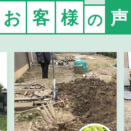
お
客
様
声
の