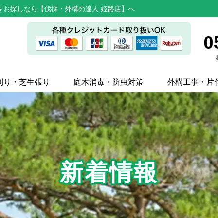
をお探しなら【伐採・外構の達人 姫路店】へ
0
刈り・芝生張り
庭木消毒・防虫対策
外構工事・片
新着情報