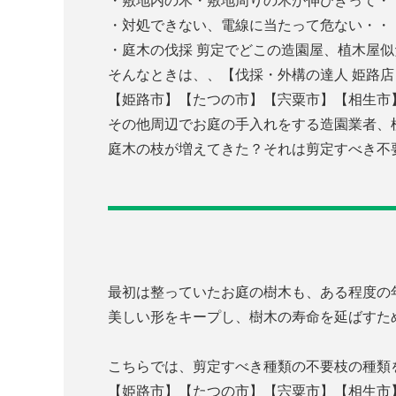
・敷地内の木・敷地周りの木が伸びきって・
・対処できない、電線に当たって危ない・・
・庭木の伐採 剪定でどこの造園屋、植木屋
そんなときは、、【伐採・外構の達人 姫路店
【姫路市】【たつの市】【宍粟市】【相生市
その他周辺でお庭の手入れをする造園業者、
庭木の枝が増えてきた？それは剪定すべき不
最初は整っていたお庭の樹木も、ある程度の
美しい形をキープし、樹木の寿命を延ばすた
こちらでは、剪定すべき種類の不要枝の種類
【姫路市】【たつの市】【宍粟市】【相生市