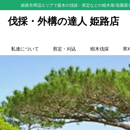
姫路市周辺エリアで庭木の伐採・剪定などの植木屋/造園屋
伐採・外構の達人 姫路店
私達について
剪定・刈込
樹木伐採
草