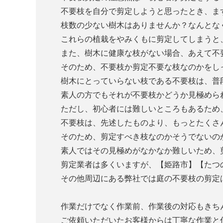
不要枝を自分で剪定しようと思ったとき、ま
枝数の少ない樹木はありませんか？なんとな
これらの植栽をやみくもに剪定してしまうと
また、樹木に健康な枝がない場合、あえて不
そのため、不要枝か剪定不要な枝なのかをし
樹木にとっていらない枝である不要枝は、普
素人の方でもそれが不要枝かどうか見極めら
ただし、初心者には難しいところもあるため
不要枝は、先述したものより、もっとたくさ
そのため、剪定すべき枝なのかそうでないの
素人ではその見極めがなかなか難しいため、
剪定業者は多くいますが、【姫路市】【たつ
その他周辺にある弊社では庭の不要枝の剪定
作業だけでなく作業前、作業後の対応もきち
ご依頼いただいたお客様からは丁寧な作業と