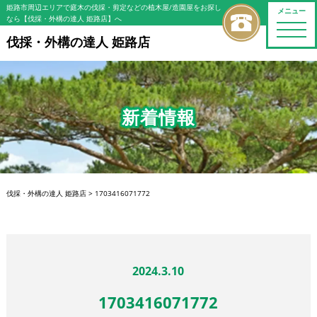
姫路市周辺エリアで庭木の伐採・剪定などの植木屋/造園屋をお探し
メニュー
なら【伐採・外構の達人 姫路店】へ
toggle
naviga
伐採・外構の達人 姫路店
新着情報
伐採・外構の達人 姫路店
>
1703416071772
2024.3.10
1703416071772