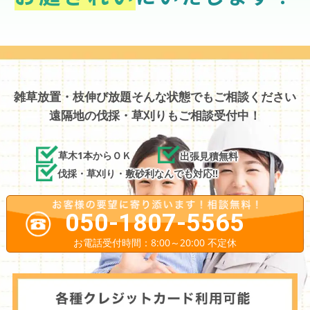
雑草放置・枝伸び放題そんな状態でもご相談ください
遠隔地の伐採・草刈りもご相談受付中！
草木1本からＯＫ
出張見積無料
伐採・草刈り・敷砂利なんでも対応!!
050-1807-5565
お電話受付時間：8:00～20:00 不定休