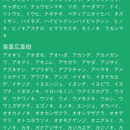
チャボヒバ、チョウセンマキ、ツガ、テーダマツ、ドイ、
ツトウヒ、トウヒ、ナギナギ、ペディアニオイヒバ、ネズ
ミサシ、ハイネズ、ハイビャクシンハイビャクシン、ヒノ
キ、ヒノキアスナロ、ヒマラヤスギ、モミノキ、ラカンマ
キ
落葉広葉樹
アオギリ、アオダモ、アオハダ、アカシデ、アカメガシ
ワ、アキグミ、アキニレ、アサガラ、アサダ、アジサイ、
アズキナシ、アブラギリ、アブラチャン、アベマキ、アメ
リカデイゴ、アワブキ、アンズ、イイギリ、イタヤカエ
デ、イチジク、イヌエンジュ、イヌシデ、イヌビワ、イヌ
ブナ、イボタノキ、イロハモミジ、ウグイスカグラ、ウコ
ギ、ウチワノキ、ウツギ、ウメ、ウメモドキ、ウルシ、ウ
ワミズザクラ、エゴノキ、エノキ、エンジュ、オウバイ、
オオカメノキ、オオカンザクラ、オオシマザクラ、オオデ
マリ、オトコヨウゾメ、オオモクゲンジ、オニグルミ、カ
イノキ、カキ、ガクアジサイ、カジカエデ、カジノキ、カ