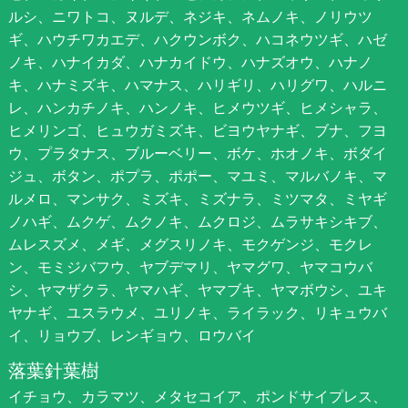
ルシ、ニワトコ、ヌルデ、ネジキ、ネムノキ、ノリウツ
ギ、ハウチワカエデ、ハクウンボク、ハコネウツギ、ハゼ
ノキ、ハナイカダ、ハナカイドウ、ハナズオウ、ハナノ
キ、ハナミズキ、ハマナス、ハリギリ、ハリグワ、ハルニ
レ、ハンカチノキ、ハンノキ、ヒメウツギ、ヒメシャラ、
ヒメリンゴ、ヒュウガミズキ、ビヨウヤナギ、ブナ、フヨ
ウ、プラタナス、ブルーベリー、ボケ、ホオノキ、ボダイ
ジュ、ボタン、ポプラ、ポポー、マユミ、マルバノキ、マ
ルメロ、マンサク、ミズキ、ミズナラ、ミツマタ、ミヤギ
ノハギ、ムクゲ、ムクノキ、ムクロジ、ムラサキシキブ、
ムレスズメ、メギ、メグスリノキ、モクゲンジ、モクレ
ン、モミジバフウ、ヤブデマリ、ヤマグワ、ヤマコウバ
シ、ヤマザクラ、ヤマハギ、ヤマブキ、ヤマボウシ、ユキ
ヤナギ、ユスラウメ、ユリノキ、ライラック、リキュウバ
イ、リョウブ、レンギョウ、ロウバイ
落葉針葉樹
イチョウ、カラマツ、メタセコイア、ポンドサイプレス、