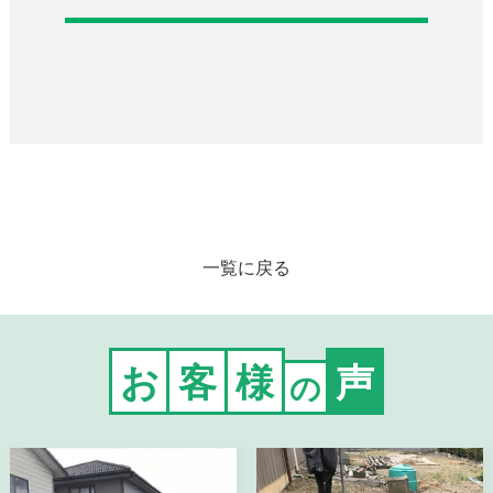
一覧に戻る
お
客
様
声
の