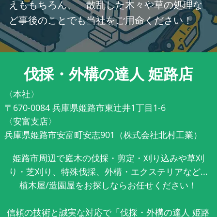
えももちろん、 散乱した木々や草の処理な
ど事後のことでも当社をご用命ください！
伐採・外構の達人 姫路店
〈本社〉
〒670-0084 兵庫県姫路市東辻井1丁目1-6
〈安富支店〉
兵庫県姫路市安富町安志901（株式会社北村工業）
姫路市周辺で庭木の伐採・剪定・刈り込みや草刈
り・芝刈り、特殊伐採、外構・エクステリアなど...
植木屋/造園屋をお探しならお任せください！
信頼の技術と誠実な対応で「伐採・外構の達人 姫路