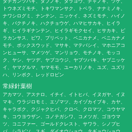
タチカンツバキ、タブノキ、タラヨウ、チャノキ、ツゲ、
トウネズミモチ、トキワマンサク、トベラ、ナナミノキ、
ナワシログミ、ナンテン、ニッケイ、ネズミモチ、ハイノ
キ、バクチノキ、ハクチョウゲ、ハマヒサカキ、ヒイラ
ギ、ヒイラギナンテン、ヒイラギモクセイ、ヒサカキ、ピ
ラカンサス、ビワ、プリペット、ベニカナメ、ベニカナメ
モチ、ボックスウッド、マサキ、マテバシイ、マホニアコ
ンヒューサ、マメツゲ、マンリョウ、モチノキ、モッコ
ク、ヤシ、ヤツデ、ヤブコウジ、ヤブツバキ、ヤブニッケ
イ、ヤマグルマ、ヤマモモ、ユーカリノキ、ユズ、ユズリ
ハ、リンボク、レッドロビン
常緑針葉樹
アカマツ、アスナロ、イチイ、イトヒバ、イヌガヤ、イヌ
マキ、ウラジロモミ、エゾマツ、カイヅカイブキ、カヤ、
キャラボク、クジャクヒバ、クロベ、クロマツ、コウヤマ
キ、コウヨウザン、コノテガシワ、コメツガ、ゴヨウマ
ツ、コニファー、ゴールドクレスト、サワラ、シノブヒ
バ、シラビソ、スギ、ダイオウショウ、タギョウショウ、