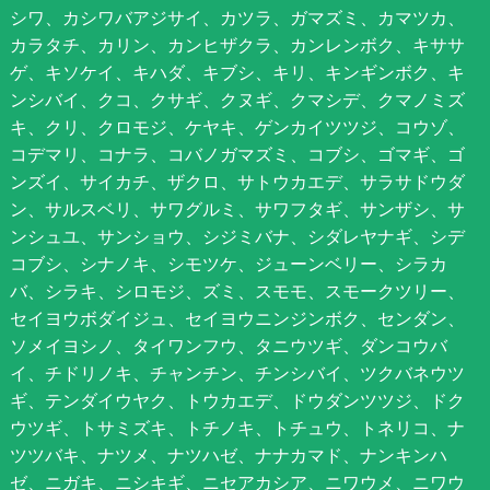
シワ、カシワバアジサイ、カツラ、ガマズミ、カマツカ、
カラタチ、カリン、カンヒザクラ、カンレンボク、キササ
ゲ、キソケイ、キハダ、キブシ、キリ、キンギンボク、キ
ンシバイ、クコ、クサギ、クヌギ、クマシデ、クマノミズ
キ、クリ、クロモジ、ケヤキ、ゲンカイツツジ、コウゾ、
コデマリ、コナラ、コバノガマズミ、コブシ、ゴマギ、ゴ
ンズイ、サイカチ、ザクロ、サトウカエデ、サラサドウダ
ン、サルスベリ、サワグルミ、サワフタギ、サンザシ、サ
ンシュユ、サンショウ、シジミバナ、シダレヤナギ、シデ
コブシ、シナノキ、シモツケ、ジューンベリー、シラカ
バ、シラキ、シロモジ、ズミ、スモモ、スモークツリー、
セイヨウボダイジュ、セイヨウニンジンボク、センダン、
ソメイヨシノ、タイワンフウ、タニウツギ、ダンコウバ
イ、チドリノキ、チャンチン、チンシバイ、ツクバネウツ
ギ、テンダイウヤク、トウカエデ、ドウダンツツジ、ドク
ウツギ、トサミズキ、トチノキ、トチュウ、トネリコ、ナ
ツツバキ、ナツメ、ナツハゼ、ナナカマド、ナンキンハ
ゼ、ニガキ、ニシキギ、ニセアカシア、ニワウメ、ニワウ