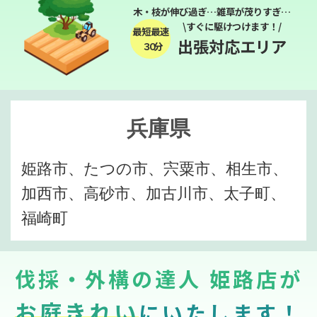
木・枝が伸び過ぎ…雑草が茂りすぎ…
\すぐに駆けつけます！/
最短最速
出張対応エリア
３０分
兵庫県
姫路市、たつの市、宍粟市、相生市、
加西市、高砂市、加古川市、太子町、
福崎町
伐採・外構の達人 姫路店が
お庭きれい
にいたします！