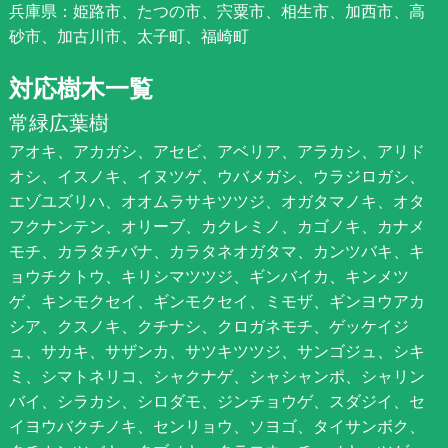
兵庫県：姫路市、たつの市、宍粟市、相生市、加西市、高
砂市、加古川市、太子町、福崎町
対応樹木一覧
常緑広葉樹
アオキ、アカガシ、アセビ、アベリア、アラカシ、アリド
オシ、イスノキ、イヌツゲ、ウバメガシ、ウラジロガシ、
エゾユズリハ、オオムラサキツツジ、オガタマノキ、オタ
フクナンテン、オリーブ、カクレミノ、カゴノキ、カナメ
モチ、カラタチバナ、カラタネオガタマ、カンツバキ、キ
ョウチクトウ、キリシマツツジ、ギンバイカ、キンメツ
ゲ、キンモクセイ、ギンモクセイ、ミモザ、ギンヨウアカ
シア、クスノキ、クチナシ、クロガネモチ、ゲッケイジ
ュ、サカキ、サザンカ、サツキツツジ、サンゴジュ、シキ
ミ、シマトネリコ、シャクナゲ、シャシャンポ、シャリン
バイ、シラカシ、シロダモ、ジンチョウゲ、スダジイ、セ
イヨウバクチノキ、センリョウ、ソヨゴ、タイサンボク、