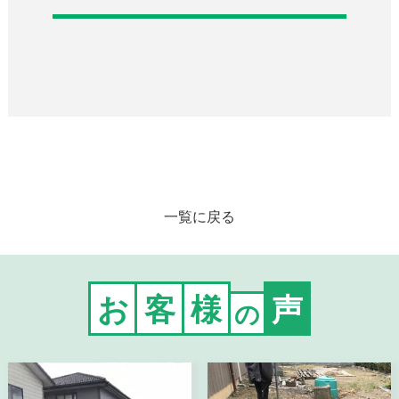
一覧に戻る
お
客
様
声
の