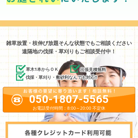
雑草放置・枝伸び放題そんな状態でもご相談ください
遠隔地の伐採・草刈りもご相談受付中！
草木1本からＯＫ
出張見積無料
伐採・草刈り・敷砂利なんでも対応!!
050-1807-5565
お電話受付時間：8:00～20:00 不定休