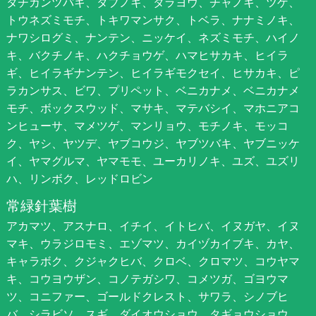
タチカンツバキ、タブノキ、タラヨウ、チャノキ、ツゲ、
トウネズミモチ、トキワマンサク、トベラ、ナナミノキ、
ナワシログミ、ナンテン、ニッケイ、ネズミモチ、ハイノ
キ、バクチノキ、ハクチョウゲ、ハマヒサカキ、ヒイラ
ギ、ヒイラギナンテン、ヒイラギモクセイ、ヒサカキ、ピ
ラカンサス、ビワ、プリペット、ベニカナメ、ベニカナメ
モチ、ボックスウッド、マサキ、マテバシイ、マホニアコ
ンヒューサ、マメツゲ、マンリョウ、モチノキ、モッコ
ク、ヤシ、ヤツデ、ヤブコウジ、ヤブツバキ、ヤブニッケ
イ、ヤマグルマ、ヤマモモ、ユーカリノキ、ユズ、ユズリ
ハ、リンボク、レッドロビン
常緑針葉樹
アカマツ、アスナロ、イチイ、イトヒバ、イヌガヤ、イヌ
マキ、ウラジロモミ、エゾマツ、カイヅカイブキ、カヤ、
キャラボク、クジャクヒバ、クロベ、クロマツ、コウヤマ
キ、コウヨウザン、コノテガシワ、コメツガ、ゴヨウマ
ツ、コニファー、ゴールドクレスト、サワラ、シノブヒ
バ、シラビソ、スギ、ダイオウショウ、タギョウショウ、