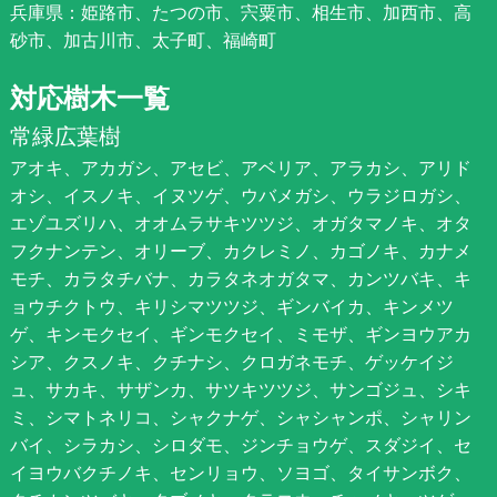
兵庫県：姫路市、たつの市、宍粟市、相生市、加西市、高
砂市、加古川市、太子町、福崎町
対応樹木一覧
常緑広葉樹
アオキ、アカガシ、アセビ、アベリア、アラカシ、アリド
オシ、イスノキ、イヌツゲ、ウバメガシ、ウラジロガシ、
エゾユズリハ、オオムラサキツツジ、オガタマノキ、オタ
フクナンテン、オリーブ、カクレミノ、カゴノキ、カナメ
モチ、カラタチバナ、カラタネオガタマ、カンツバキ、キ
ョウチクトウ、キリシマツツジ、ギンバイカ、キンメツ
ゲ、キンモクセイ、ギンモクセイ、ミモザ、ギンヨウアカ
シア、クスノキ、クチナシ、クロガネモチ、ゲッケイジ
ュ、サカキ、サザンカ、サツキツツジ、サンゴジュ、シキ
ミ、シマトネリコ、シャクナゲ、シャシャンポ、シャリン
バイ、シラカシ、シロダモ、ジンチョウゲ、スダジイ、セ
イヨウバクチノキ、センリョウ、ソヨゴ、タイサンボク、