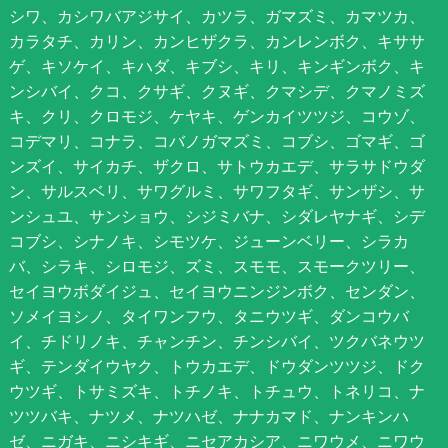
シワ、カシワバアジサイ、カツラ、ガマズミ、カマツカ、
カラタチ、カリン、カンヒザクラ、カンレンボク、キササ
ゲ、キソケイ、キハダ、キブシ、キリ、キンギンボク、キ
ンシバイ、クコ、クサギ、クヌギ、クマシデ、クマノミズ
キ、クリ、クロモジ、ケヤキ、ゲンカイツツジ、コウゾ、
コデマリ、コナラ、コバノガマズミ、コブシ、ゴマギ、ゴ
ンズイ、サイカチ、ザクロ、サトウカエデ、サラサドウダ
ン、サルスベリ、サワグルミ、サワフタギ、サンザシ、サ
ンシュユ、サンショウ、シジミバナ、シダレヤナギ、シデ
コブシ、シナノキ、シモツケ、ジューンベリー、シラカ
バ、シラキ、シロモジ、ズミ、スモモ、スモークツリー、
セイヨウボダイジュ、セイヨウニンジンボク、センダン、
ソメイヨシノ、タイワンフウ、タニウツギ、ダンコウバ
イ、チドリノキ、チャンチン、チンシバイ、ツクバネウツ
ギ、テンダイウヤク、トウカエデ、ドウダンツツジ、ドク
ウツギ、トサミズキ、トチノキ、トチュウ、トネリコ、ナ
ツツバキ、ナツメ、ナツハゼ、ナナカマド、ナンキンハ
ゼ、ニガキ、ニシキギ、ニセアカシア、ニワウメ、ニワウ