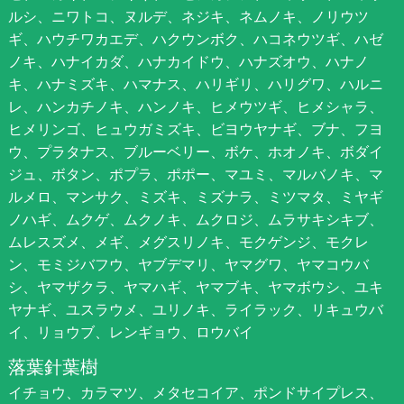
ルシ、ニワトコ、ヌルデ、ネジキ、ネムノキ、ノリウツ
ギ、ハウチワカエデ、ハクウンボク、ハコネウツギ、ハゼ
ノキ、ハナイカダ、ハナカイドウ、ハナズオウ、ハナノ
キ、ハナミズキ、ハマナス、ハリギリ、ハリグワ、ハルニ
レ、ハンカチノキ、ハンノキ、ヒメウツギ、ヒメシャラ、
ヒメリンゴ、ヒュウガミズキ、ビヨウヤナギ、ブナ、フヨ
ウ、プラタナス、ブルーベリー、ボケ、ホオノキ、ボダイ
ジュ、ボタン、ポプラ、ポポー、マユミ、マルバノキ、マ
ルメロ、マンサク、ミズキ、ミズナラ、ミツマタ、ミヤギ
ノハギ、ムクゲ、ムクノキ、ムクロジ、ムラサキシキブ、
ムレスズメ、メギ、メグスリノキ、モクゲンジ、モクレ
ン、モミジバフウ、ヤブデマリ、ヤマグワ、ヤマコウバ
シ、ヤマザクラ、ヤマハギ、ヤマブキ、ヤマボウシ、ユキ
ヤナギ、ユスラウメ、ユリノキ、ライラック、リキュウバ
イ、リョウブ、レンギョウ、ロウバイ
落葉針葉樹
イチョウ、カラマツ、メタセコイア、ポンドサイプレス、