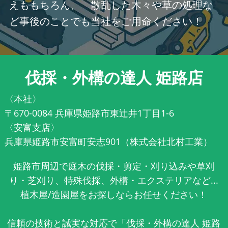
えももちろん、 散乱した木々や草の処理な
ど事後のことでも当社をご用命ください！
伐採・外構の達人 姫路店
〈本社〉
〒670-0084 兵庫県姫路市東辻井1丁目1-6
〈安富支店〉
兵庫県姫路市安富町安志901（株式会社北村工業）
姫路市周辺で庭木の伐採・剪定・刈り込みや草刈
り・芝刈り、特殊伐採、外構・エクステリアなど...
植木屋/造園屋をお探しならお任せください！
信頼の技術と誠実な対応で「伐採・外構の達人 姫路