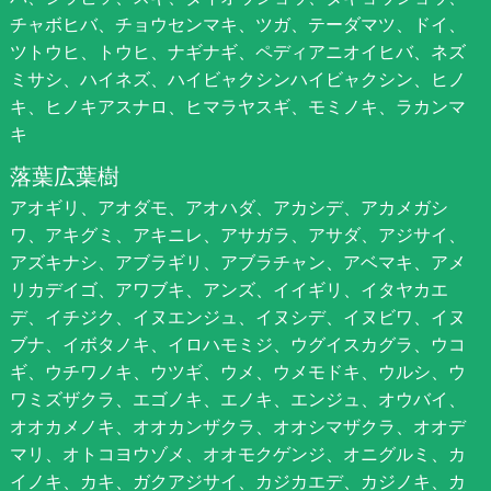
チャボヒバ、チョウセンマキ、ツガ、テーダマツ、ドイ、
ツトウヒ、トウヒ、ナギナギ、ペディアニオイヒバ、ネズ
ミサシ、ハイネズ、ハイビャクシンハイビャクシン、ヒノ
キ、ヒノキアスナロ、ヒマラヤスギ、モミノキ、ラカンマ
キ
落葉広葉樹
アオギリ、アオダモ、アオハダ、アカシデ、アカメガシ
ワ、アキグミ、アキニレ、アサガラ、アサダ、アジサイ、
アズキナシ、アブラギリ、アブラチャン、アベマキ、アメ
リカデイゴ、アワブキ、アンズ、イイギリ、イタヤカエ
デ、イチジク、イヌエンジュ、イヌシデ、イヌビワ、イヌ
ブナ、イボタノキ、イロハモミジ、ウグイスカグラ、ウコ
ギ、ウチワノキ、ウツギ、ウメ、ウメモドキ、ウルシ、ウ
ワミズザクラ、エゴノキ、エノキ、エンジュ、オウバイ、
オオカメノキ、オオカンザクラ、オオシマザクラ、オオデ
マリ、オトコヨウゾメ、オオモクゲンジ、オニグルミ、カ
イノキ、カキ、ガクアジサイ、カジカエデ、カジノキ、カ