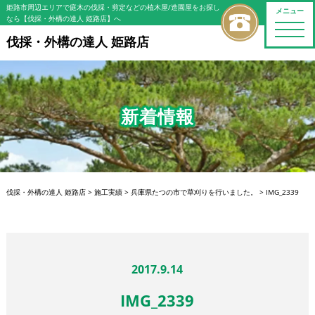
姫路市周辺エリアで庭木の伐採・剪定などの植木屋/造園屋をお探し
メニュー
なら【伐採・外構の達人 姫路店】へ
toggle
naviga
伐採・外構の達人 姫路店
新着情報
伐採・外構の達人 姫路店
>
施工実績
>
兵庫県たつの市で草刈りを行いました。
>
IMG_2339
2017.9.14
IMG_2339