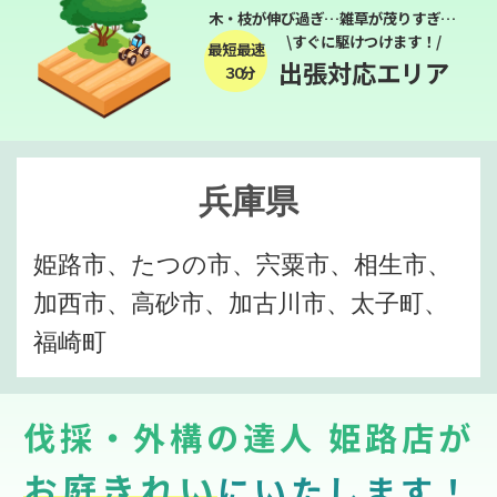
木・枝が伸び過ぎ…雑草が茂りすぎ…
\すぐに駆けつけます！/
最短最速
出張対応エリア
３０分
兵庫県
姫路市、たつの市、宍粟市、相生市、
加西市、高砂市、加古川市、太子町、
福崎町
伐採・外構の達人 姫路店が
お庭きれい
にいたします！