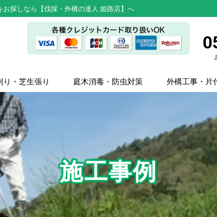
をお探しなら【伐採・外構の達人 姫路店】へ
0
刈り・芝生張り
庭木消毒・防虫対策
外構工事・片
施工事例