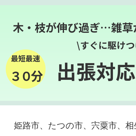
木・枝が伸び過ぎ…雑草
\すぐに駆けつ
最短最速
出張対応
３０分
姫路市、たつの市、宍粟市、相