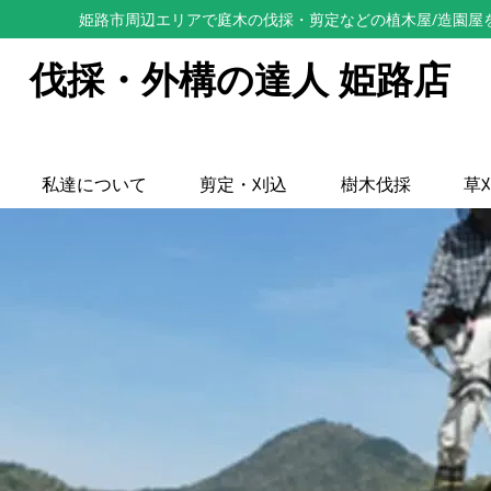
姫路市周辺エリアで庭木の伐採・剪定などの植木屋/造園屋
伐採・外構の達人 姫路店
私達について
剪定・刈込
樹木伐採
草