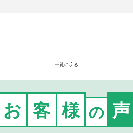
一覧に戻る
お
客
様
声
の