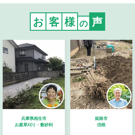
お
客
様
声
の
兵庫県相生市
姫路市
お庭草刈り・敷砂利
伐根