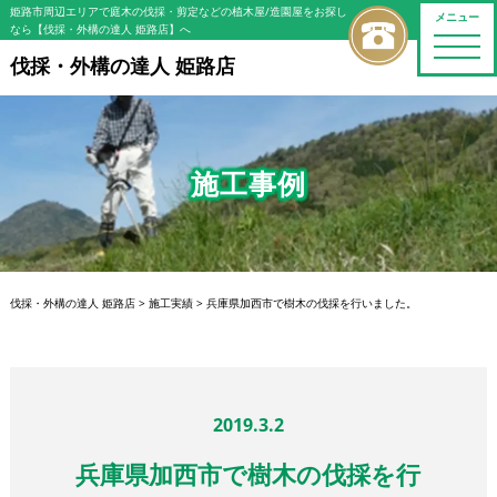
姫路市周辺エリアで庭木の伐採・剪定などの植木屋/造園屋をお探し
メニュー
なら【伐採・外構の達人 姫路店】へ
toggle
naviga
伐採・外構の達人 姫路店
施工事例
伐採・外構の達人 姫路店
>
施工実績
>
兵庫県加西市で樹木の伐採を行いました。
2019.3.2
兵庫県加西市で樹木の伐採を行