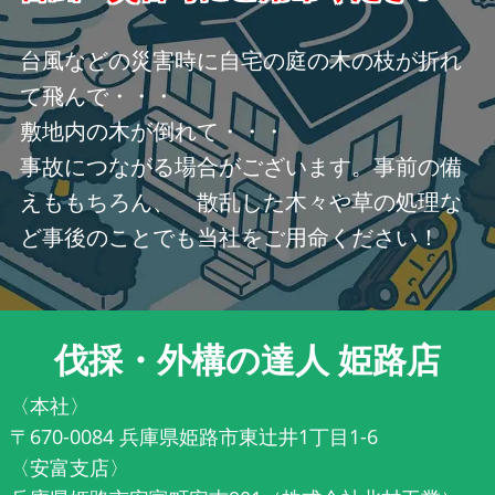
台風などの災害時に自宅の庭の木の枝が折れ
て飛んで・・・
敷地内の木が倒れて・・・
事故につながる場合がございます。事前の備
えももちろん、 散乱した木々や草の処理な
ど事後のことでも当社をご用命ください！
伐採・外構の達人 姫路店
〈本社〉
〒670-0084 兵庫県姫路市東辻井1丁目1-6
〈安富支店〉