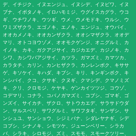
デ、イチジク、イヌエンジュ、イヌシデ、イヌビワ、イヌ
ブナ、イボタノキ、イロハモミジ、ウグイスカグラ、ウコ
ギ、ウチワノキ、ウツギ、ウメ、ウメモドキ、ウルシ、ウ
ワミズザクラ、エゴノキ、エノキ、エンジュ、オウバイ、
オオカメノキ、オオカンザクラ、オオシマザクラ、オオデ
マリ、オトコヨウゾメ、オオモクゲンジ、オニグルミ、カ
イノキ、カキ、ガクアジサイ、カジカエデ、カジノキ、カ
シワ、カシワバアジサイ、カツラ、ガマズミ、カマツカ、
カラタチ、カリン、カンヒザクラ、カンレンボク、キササ
ゲ、キソケイ、キハダ、キブシ、キリ、キンギンボク、キ
ンシバイ、クコ、クサギ、クヌギ、クマシデ、クマノミズ
キ、クリ、クロモジ、ケヤキ、ゲンカイツツジ、コウゾ、
コデマリ、コナラ、コバノガマズミ、コブシ、ゴマギ、ゴ
ンズイ、サイカチ、ザクロ、サトウカエデ、サラサドウダ
ン、サルスベリ、サワグルミ、サワフタギ、サンザシ、サ
ンシュユ、サンショウ、シジミバナ、シダレヤナギ、シデ
コブシ、シナノキ、シモツケ、ジューンベリー、シラカ
バ、シラキ、シロモジ、ズミ、スモモ、スモークツリー、