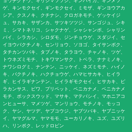
ョウチクトウ、キリシマツツジ、ギンバイカ、キンメツ
ゲ、キンモクセイ、ギンモクセイ、ミモザ、ギンヨウアカ
シア、クスノキ、クチナシ、クロガネモチ、ゲッケイジ
ュ、サカキ、サザンカ、サツキツツジ、サンゴジュ、シキ
ミ、シマトネリコ、シャクナゲ、シャシャンポ、シャリン
バイ、シラカシ、シロダモ、ジンチョウゲ、スダジイ、セ
イヨウバクチノキ、センリョウ、ソヨゴ、タイサンボク、
タチカンツバキ、タブノキ、タラヨウ、チャノキ、ツゲ、
トウネズミモチ、トキワマンサク、トベラ、ナナミノキ、
ナワシログミ、ナンテン、ニッケイ、ネズミモチ、ハイノ
キ、バクチノキ、ハクチョウゲ、ハマヒサカキ、ヒイラ
ギ、ヒイラギナンテン、ヒイラギモクセイ、ヒサカキ、ピ
ラカンサス、ビワ、プリペット、ベニカナメ、ベニカナメ
モチ、ボックスウッド、マサキ、マテバシイ、マホニアコ
ンヒューサ、マメツゲ、マンリョウ、モチノキ、モッコ
ク、ヤシ、ヤツデ、ヤブコウジ、ヤブツバキ、ヤブニッケ
イ、ヤマグルマ、ヤマモモ、ユーカリノキ、ユズ、ユズリ
ハ、リンボク、レッドロビン