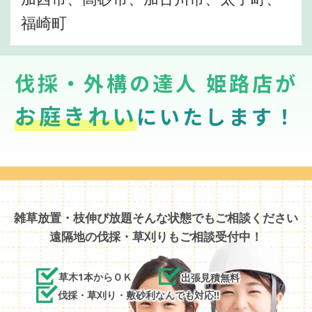
福崎町
伐採・外構の達人 姫路店が
お庭きれい
にいたします！
雑草放置・枝伸び放題そんな状態でもご相談ください
遠隔地の伐採・草刈りもご相談受付中！
草木1本からＯＫ
出張見積無料
伐採・草刈り・敷砂利なんでも対応!!