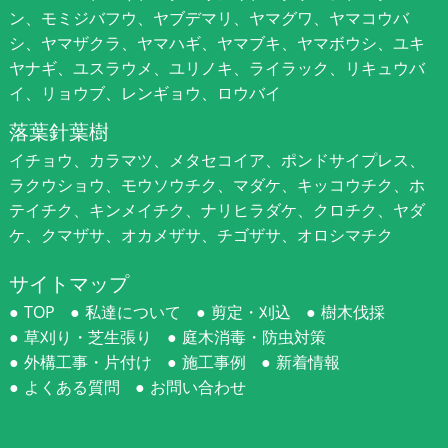
ン、モミジバフウ、ヤブデマリ、ヤマグワ、ヤマコウバ
シ、ヤマザクラ、ヤマハギ、ヤマブキ、ヤマボウシ、ユキ
ヤナギ、ユスラウメ、ユリノキ、ライラック、リキュウバ
イ、リョウブ、レンギョウ、ロウバイ
落葉針葉樹
イチョウ、カラマツ、メタセコイア、ポンドサイプレス、
ラクウショウ、モウソウチク、マダケ、キッコウチク、ホ
テイチク、キンメイチク、ナリヒラダケ、クロチク、ヤダ
ケ、クマザサ、オカメザサ、チゴザサ、オロシマチク
サイトマップ
TOP
私達について
剪定・刈込
樹木伐採
草刈り・芝生張り
庭木消毒・防虫対策
外構工事・片付け
施工事例
新着情報
よくある質問
お問い合わせ