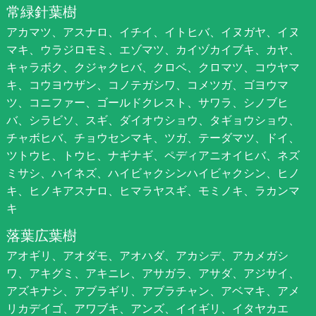
常緑針葉樹
アカマツ、アスナロ、イチイ、イトヒバ、イヌガヤ、イヌ
マキ、ウラジロモミ、エゾマツ、カイヅカイブキ、カヤ、
キャラボク、クジャクヒバ、クロベ、クロマツ、コウヤマ
キ、コウヨウザン、コノテガシワ、コメツガ、ゴヨウマ
ツ、コニファー、ゴールドクレスト、サワラ、シノブヒ
バ、シラビソ、スギ、ダイオウショウ、タギョウショウ、
チャボヒバ、チョウセンマキ、ツガ、テーダマツ、ドイ、
ツトウヒ、トウヒ、ナギナギ、ペディアニオイヒバ、ネズ
ミサシ、ハイネズ、ハイビャクシンハイビャクシン、ヒノ
キ、ヒノキアスナロ、ヒマラヤスギ、モミノキ、ラカンマ
キ
落葉広葉樹
アオギリ、アオダモ、アオハダ、アカシデ、アカメガシ
ワ、アキグミ、アキニレ、アサガラ、アサダ、アジサイ、
アズキナシ、アブラギリ、アブラチャン、アベマキ、アメ
リカデイゴ、アワブキ、アンズ、イイギリ、イタヤカエ