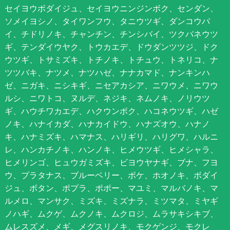
セイヨウボダイジュ、セイヨウニンジンボク、センダン、
ソメイヨシノ、タイワンフウ、タニウツギ、ダンコウバ
イ、チドリノキ、チャンチン、チンシバイ、ツクバネウツ
ギ、テンダイウヤク、トウカエデ、ドウダンツツジ、ドク
ウツギ、トサミズキ、トチノキ、トチュウ、トネリコ、ナ
ツツバキ、ナツメ、ナツハゼ、ナナカマド、ナンキンハ
ゼ、ニガキ、ニシキギ、ニセアカシア、ニワウメ、ニワウ
ルシ、ニワトコ、ヌルデ、ネジキ、ネムノキ、ノリウツ
ギ、ハウチワカエデ、ハクウンボク、ハコネウツギ、ハゼ
ノキ、ハナイカダ、ハナカイドウ、ハナズオウ、ハナノ
キ、ハナミズキ、ハマナス、ハリギリ、ハリグワ、ハルニ
レ、ハンカチノキ、ハンノキ、ヒメウツギ、ヒメシャラ、
ヒメリンゴ、ヒュウガミズキ、ビヨウヤナギ、ブナ、フヨ
ウ、プラタナス、ブルーベリー、ボケ、ホオノキ、ボダイ
ジュ、ボタン、ポプラ、ポポー、マユミ、マルバノキ、マ
ルメロ、マンサク、ミズキ、ミズナラ、ミツマタ、ミヤギ
ノハギ、ムクゲ、ムクノキ、ムクロジ、ムラサキシキブ、
ムレスズメ、メギ、メグスリノキ、モクゲンジ、モクレ