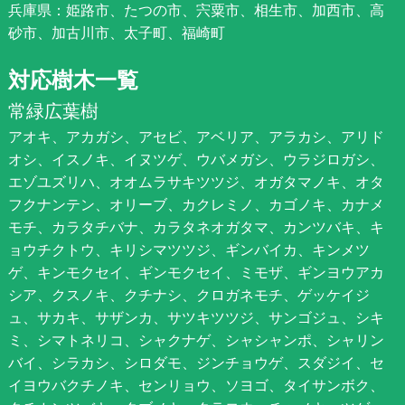
兵庫県：姫路市、たつの市、宍粟市、相生市、加西市、高
砂市、加古川市、太子町、福崎町
対応樹木一覧
常緑広葉樹
アオキ、アカガシ、アセビ、アベリア、アラカシ、アリド
オシ、イスノキ、イヌツゲ、ウバメガシ、ウラジロガシ、
エゾユズリハ、オオムラサキツツジ、オガタマノキ、オタ
フクナンテン、オリーブ、カクレミノ、カゴノキ、カナメ
モチ、カラタチバナ、カラタネオガタマ、カンツバキ、キ
ョウチクトウ、キリシマツツジ、ギンバイカ、キンメツ
ゲ、キンモクセイ、ギンモクセイ、ミモザ、ギンヨウアカ
シア、クスノキ、クチナシ、クロガネモチ、ゲッケイジ
ュ、サカキ、サザンカ、サツキツツジ、サンゴジュ、シキ
ミ、シマトネリコ、シャクナゲ、シャシャンポ、シャリン
バイ、シラカシ、シロダモ、ジンチョウゲ、スダジイ、セ
イヨウバクチノキ、センリョウ、ソヨゴ、タイサンボク、