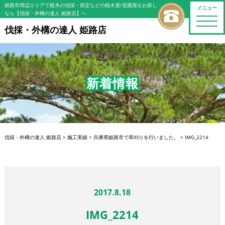
姫路市周辺エリアで庭木の伐採・剪定などの植木屋/造園屋をお探し
メニュー
なら【伐採・外構の達人 姫路店】へ
toggle
naviga
伐採・外構の達人 姫路店
新着情報
伐採・外構の達人 姫路店
>
施工実績
>
兵庫県姫路市で草刈りを行いました。
>
IMG_2214
2017.8.18
IMG_2214