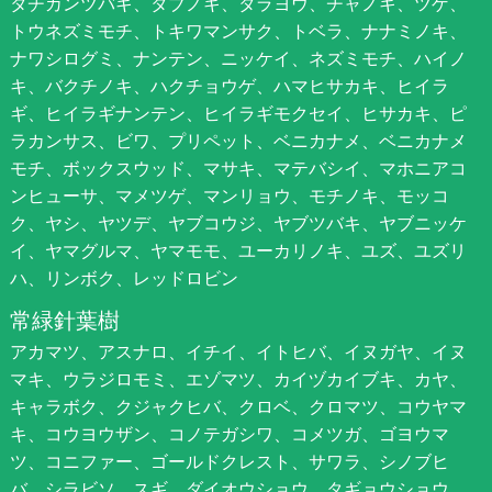
タチカンツバキ、タブノキ、タラヨウ、チャノキ、ツゲ、
トウネズミモチ、トキワマンサク、トベラ、ナナミノキ、
ナワシログミ、ナンテン、ニッケイ、ネズミモチ、ハイノ
キ、バクチノキ、ハクチョウゲ、ハマヒサカキ、ヒイラ
ギ、ヒイラギナンテン、ヒイラギモクセイ、ヒサカキ、ピ
ラカンサス、ビワ、プリペット、ベニカナメ、ベニカナメ
モチ、ボックスウッド、マサキ、マテバシイ、マホニアコ
ンヒューサ、マメツゲ、マンリョウ、モチノキ、モッコ
ク、ヤシ、ヤツデ、ヤブコウジ、ヤブツバキ、ヤブニッケ
イ、ヤマグルマ、ヤマモモ、ユーカリノキ、ユズ、ユズリ
ハ、リンボク、レッドロビン
常緑針葉樹
アカマツ、アスナロ、イチイ、イトヒバ、イヌガヤ、イヌ
マキ、ウラジロモミ、エゾマツ、カイヅカイブキ、カヤ、
キャラボク、クジャクヒバ、クロベ、クロマツ、コウヤマ
キ、コウヨウザン、コノテガシワ、コメツガ、ゴヨウマ
ツ、コニファー、ゴールドクレスト、サワラ、シノブヒ
バ、シラビソ、スギ、ダイオウショウ、タギョウショウ、