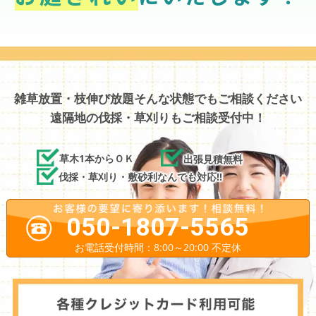
雑草放置・枝伸び放題そんな状態でもご相談ください
遠隔地の伐採・草刈りもご相談受付中！
草木1本からＯＫ
出張見積無料
伐採・草刈り・敷砂利なんでも対応!!
050-1807-5565
お電話受付時間：8:00～20:00 不定休