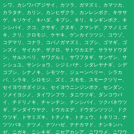
シワ、カシワバアジサイ、カツラ、ガマズミ、カマツカ、
カラタチ、カリン、カンヒザクラ、カンレンボク、キササ
ゲ、キソケイ、キハダ、キブシ、キリ、キンギンボク、キ
ンシバイ、クコ、クサギ、クヌギ、クマシデ、クマノミズ
キ、クリ、クロモジ、ケヤキ、ゲンカイツツジ、コウゾ、
コデマリ、コナラ、コバノガマズミ、コブシ、ゴマギ、ゴ
ンズイ、サイカチ、ザクロ、サトウカエデ、サラサドウダ
ン、サルスベリ、サワグルミ、サワフタギ、サンザシ、サ
ンシュユ、サンショウ、シジミバナ、シダレヤナギ、シデ
コブシ、シナノキ、シモツケ、ジューンベリー、シラカ
バ、シラキ、シロモジ、ズミ、スモモ、スモークツリー、
セイヨウボダイジュ、セイヨウニンジンボク、センダン、
ソメイヨシノ、タイワンフウ、タニウツギ、ダンコウバ
イ、チドリノキ、チャンチン、チンシバイ、ツクバネウツ
ギ、テンダイウヤク、トウカエデ、ドウダンツツジ、ドク
ウツギ、トサミズキ、トチノキ、トチュウ、トネリコ、ナ
ツツバキ、ナツメ、ナツハゼ、ナナカマド、ナンキンハ
ゼ、ニガキ、ニシキギ、ニセアカシア、ニワウメ、ニワウ