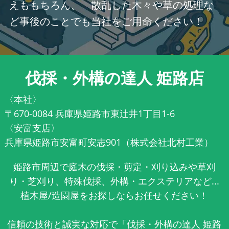
えももちろん、 散乱した木々や草の処理な
ど事後のことでも当社をご用命ください！
伐採・外構の達人 姫路店
〈本社〉
〒670-0084 兵庫県姫路市東辻井1丁目1-6
〈安富支店〉
兵庫県姫路市安富町安志901（株式会社北村工業）
姫路市周辺で庭木の伐採・剪定・刈り込みや草刈
り・芝刈り、特殊伐採、外構・エクステリアなど...
植木屋/造園屋をお探しならお任せください！
信頼の技術と誠実な対応で「伐採・外構の達人 姫路