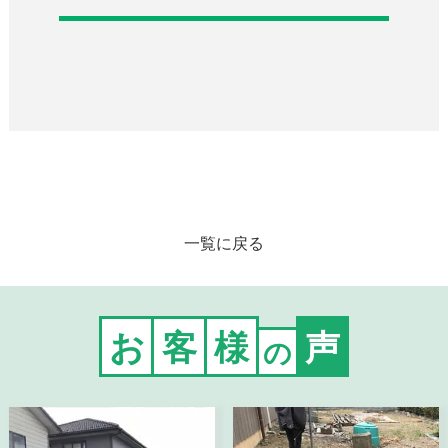
一覧に戻る
お
客
様
声
の