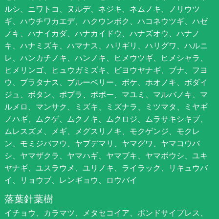
ルシ、ニワトコ、ヌルデ、ネジキ、ネムノキ、ノリウツ
ギ、ハウチワカエデ、ハクウンボク、ハコネウツギ、ハゼ
ノキ、ハナイカダ、ハナカイドウ、ハナズオウ、ハナノ
キ、ハナミズキ、ハマナス、ハリギリ、ハリグワ、ハルニ
レ、ハンカチノキ、ハンノキ、ヒメウツギ、ヒメシャラ、
ヒメリンゴ、ヒュウガミズキ、ビヨウヤナギ、ブナ、フヨ
ウ、プラタナス、ブルーベリー、ボケ、ホオノキ、ボダイ
ジュ、ボタン、ポプラ、ポポー、マユミ、マルバノキ、マ
ルメロ、マンサク、ミズキ、ミズナラ、ミツマタ、ミヤギ
ノハギ、ムクゲ、ムクノキ、ムクロジ、ムラサキシキブ、
ムレスズメ、メギ、メグスリノキ、モクゲンジ、モクレ
ン、モミジバフウ、ヤブデマリ、ヤマグワ、ヤマコウバ
シ、ヤマザクラ、ヤマハギ、ヤマブキ、ヤマボウシ、ユキ
ヤナギ、ユスラウメ、ユリノキ、ライラック、リキュウバ
イ、リョウブ、レンギョウ、ロウバイ
落葉針葉樹
イチョウ、カラマツ、メタセコイア、ポンドサイプレス、