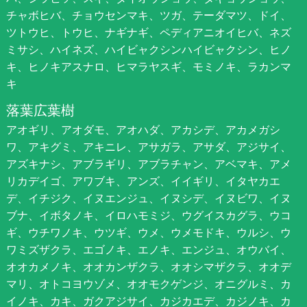
チャボヒバ、チョウセンマキ、ツガ、テーダマツ、ドイ、
ツトウヒ、トウヒ、ナギナギ、ペディアニオイヒバ、ネズ
ミサシ、ハイネズ、ハイビャクシンハイビャクシン、ヒノ
キ、ヒノキアスナロ、ヒマラヤスギ、モミノキ、ラカンマ
キ
落葉広葉樹
アオギリ、アオダモ、アオハダ、アカシデ、アカメガシ
ワ、アキグミ、アキニレ、アサガラ、アサダ、アジサイ、
アズキナシ、アブラギリ、アブラチャン、アベマキ、アメ
リカデイゴ、アワブキ、アンズ、イイギリ、イタヤカエ
デ、イチジク、イヌエンジュ、イヌシデ、イヌビワ、イヌ
ブナ、イボタノキ、イロハモミジ、ウグイスカグラ、ウコ
ギ、ウチワノキ、ウツギ、ウメ、ウメモドキ、ウルシ、ウ
ワミズザクラ、エゴノキ、エノキ、エンジュ、オウバイ、
オオカメノキ、オオカンザクラ、オオシマザクラ、オオデ
マリ、オトコヨウゾメ、オオモクゲンジ、オニグルミ、カ
イノキ、カキ、ガクアジサイ、カジカエデ、カジノキ、カ