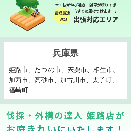
木・枝が伸び過ぎ…雑草が茂りすぎ…
\すぐに駆けつけます！/
最短最速
出張対応エリア
３０分
兵庫県
姫路市、たつの市、宍粟市、相生市、
加西市、高砂市、加古川市、太子町、
福崎町
伐採・外構の達人 姫路店が
お庭きれい
にいたします！