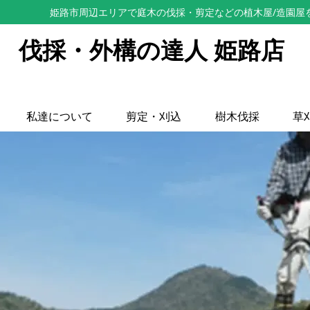
姫路市周辺エリアで庭木の伐採・剪定などの植木屋/造園屋
伐採・外構の達人 姫路店
私達について
剪定・刈込
樹木伐採
草