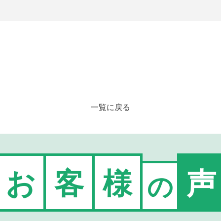
一覧に戻る
お
客
様
声
の