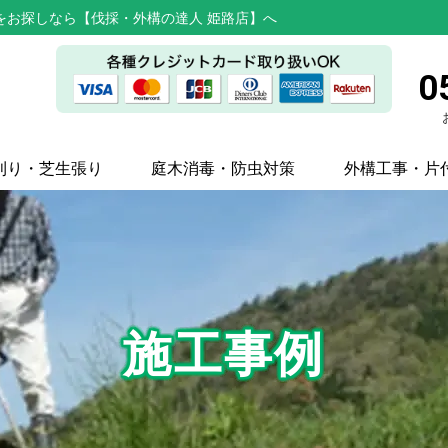
をお探しなら【伐採・外構の達人 姫路店】へ
0
刈り・芝生張り
庭木消毒・防虫対策
外構工事・片
施工事例