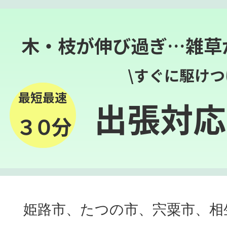
木・枝が伸び過ぎ…雑草
\すぐに駆けつ
最短最速
出張対応
３０分
姫路市、たつの市、宍粟市、相