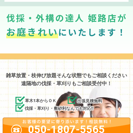
伐採・外構の達人 姫路店が
お庭きれい
にいたします！
雑草放置・枝伸び放題そんな状態でもご相談ください
遠隔地の伐採・草刈りもご相談受付中！
草木1本からＯＫ
出張見積無料
伐採・草刈り・敷砂利なんでも対応!!
050-1807-5565