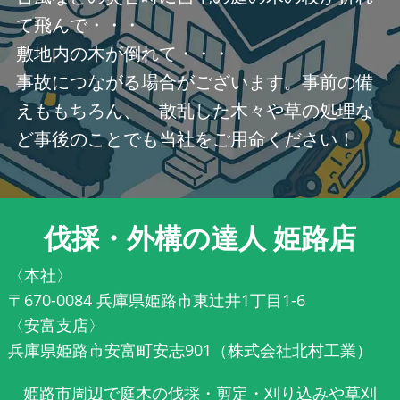
て飛んで・・・
敷地内の木が倒れて・・・
事故につながる場合がございます。事前の備
えももちろん、 散乱した木々や草の処理な
ど事後のことでも当社をご用命ください！
伐採・外構の達人 姫路店
〈本社〉
〒670-0084 兵庫県姫路市東辻井1丁目1-6
〈安富支店〉
兵庫県姫路市安富町安志901（株式会社北村工業）
姫路市周辺で庭木の伐採・剪定・刈り込みや草刈