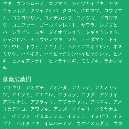
マキ、ウラジロモミ、エゾマツ、カイヅカイブキ、カヤ、
キャラボク、クジャクヒバ、クロベ、クロマツ、コウヤマ
キ、コウヨウザン、コノテガシワ、コメツガ、ゴヨウマ
ツ、コニファー、ゴールドクレスト、サワラ、シノブヒ
バ、シラビソ、スギ、ダイオウショウ、タギョウショウ、
チャボヒバ、チョウセンマキ、ツガ、テーダマツ、ドイ、
ツトウヒ、トウヒ、ナギナギ、ペディアニオイヒバ、ネズ
ミサシ、ハイネズ、ハイビャクシンハイビャクシン、ヒノ
キ、ヒノキアスナロ、ヒマラヤスギ、モミノキ、ラカンマ
キ
落葉広葉樹
アオギリ、アオダモ、アオハダ、アカシデ、アカメガシ
ワ、アキグミ、アキニレ、アサガラ、アサダ、アジサイ、
アズキナシ、アブラギリ、アブラチャン、アベマキ、アメ
リカデイゴ、アワブキ、アンズ、イイギリ、イタヤカエ
デ、イチジク、イヌエンジュ、イヌシデ、イヌビワ、イヌ
ブナ、イボタノキ、イロハモミジ、ウグイスカグラ、ウコ