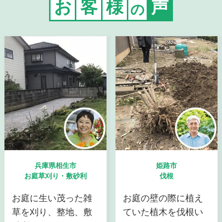
お
客
様
声
の
兵庫県相生市
姫路市
お庭草刈り・敷砂利
伐根
お庭に生い茂った雑
お庭の壁の際に植え
草を刈り、整地、敷
ていた植木を伐根い