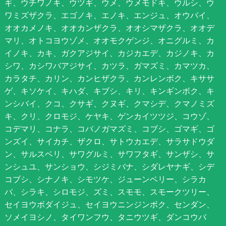
ギ、ウチワノキ、ウツギ、ウメ、ウメモドキ、ウルシ、ウ
ワミズザクラ、エゴノキ、エノキ、エンジュ、オウバイ、
オオカメノキ、オオカンザクラ、オオシマザクラ、オオデ
マリ、オトコヨウゾメ、オオモクゲンジ、オニグルミ、カ
イノキ、カキ、ガクアジサイ、カジカエデ、カジノキ、カ
シワ、カシワバアジサイ、カツラ、ガマズミ、カマツカ、
カラタチ、カリン、カンヒザクラ、カンレンボク、キササ
ゲ、キソケイ、キハダ、キブシ、キリ、キンギンボク、キ
ンシバイ、クコ、クサギ、クヌギ、クマシデ、クマノミズ
キ、クリ、クロモジ、ケヤキ、ゲンカイツツジ、コウゾ、
コデマリ、コナラ、コバノガマズミ、コブシ、ゴマギ、ゴ
ンズイ、サイカチ、ザクロ、サトウカエデ、サラサドウダ
ン、サルスベリ、サワグルミ、サワフタギ、サンザシ、サ
ンシュユ、サンショウ、シジミバナ、シダレヤナギ、シデ
コブシ、シナノキ、シモツケ、ジューンベリー、シラカ
バ、シラキ、シロモジ、ズミ、スモモ、スモークツリー、
セイヨウボダイジュ、セイヨウニンジンボク、センダン、
ソメイヨシノ、タイワンフウ、タニウツギ、ダンコウバ