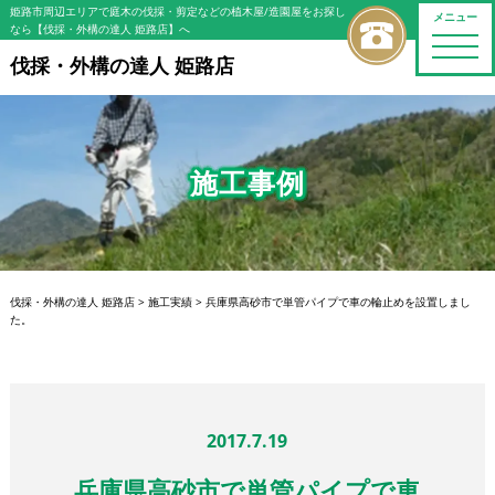
姫路市周辺エリアで庭木の伐採・剪定などの植木屋/造園屋をお探し
メニュー
なら【伐採・外構の達人 姫路店】へ
toggle
naviga
伐採・外構の達人 姫路店
施工事例
伐採・外構の達人 姫路店
>
施工実績
>
兵庫県高砂市で単管パイプで車の輪止めを設置しまし
た。
2017.7.19
兵庫県高砂市で単管パイプで車