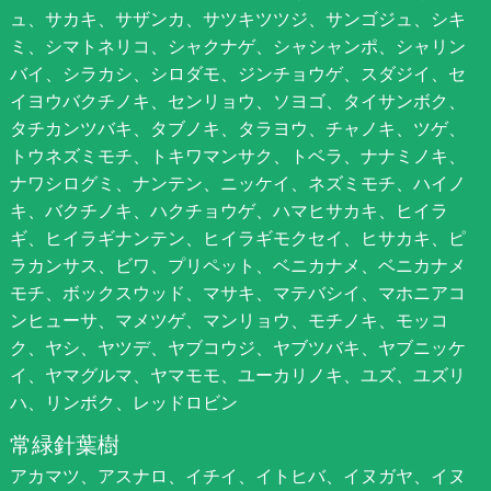
ュ、サカキ、サザンカ、サツキツツジ、サンゴジュ、シキ
ミ、シマトネリコ、シャクナゲ、シャシャンポ、シャリン
バイ、シラカシ、シロダモ、ジンチョウゲ、スダジイ、セ
イヨウバクチノキ、センリョウ、ソヨゴ、タイサンボク、
タチカンツバキ、タブノキ、タラヨウ、チャノキ、ツゲ、
トウネズミモチ、トキワマンサク、トベラ、ナナミノキ、
ナワシログミ、ナンテン、ニッケイ、ネズミモチ、ハイノ
キ、バクチノキ、ハクチョウゲ、ハマヒサカキ、ヒイラ
ギ、ヒイラギナンテン、ヒイラギモクセイ、ヒサカキ、ピ
ラカンサス、ビワ、プリペット、ベニカナメ、ベニカナメ
モチ、ボックスウッド、マサキ、マテバシイ、マホニアコ
ンヒューサ、マメツゲ、マンリョウ、モチノキ、モッコ
ク、ヤシ、ヤツデ、ヤブコウジ、ヤブツバキ、ヤブニッケ
イ、ヤマグルマ、ヤマモモ、ユーカリノキ、ユズ、ユズリ
ハ、リンボク、レッドロビン
常緑針葉樹
アカマツ、アスナロ、イチイ、イトヒバ、イヌガヤ、イヌ