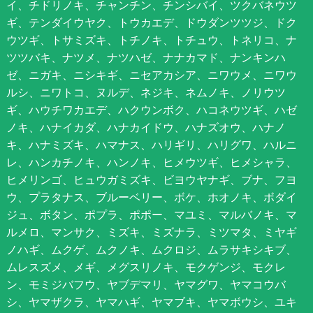
イ、チドリノキ、チャンチン、チンシバイ、ツクバネウツ
ギ、テンダイウヤク、トウカエデ、ドウダンツツジ、ドク
ウツギ、トサミズキ、トチノキ、トチュウ、トネリコ、ナ
ツツバキ、ナツメ、ナツハゼ、ナナカマド、ナンキンハ
ゼ、ニガキ、ニシキギ、ニセアカシア、ニワウメ、ニワウ
ルシ、ニワトコ、ヌルデ、ネジキ、ネムノキ、ノリウツ
ギ、ハウチワカエデ、ハクウンボク、ハコネウツギ、ハゼ
ノキ、ハナイカダ、ハナカイドウ、ハナズオウ、ハナノ
キ、ハナミズキ、ハマナス、ハリギリ、ハリグワ、ハルニ
レ、ハンカチノキ、ハンノキ、ヒメウツギ、ヒメシャラ、
ヒメリンゴ、ヒュウガミズキ、ビヨウヤナギ、ブナ、フヨ
ウ、プラタナス、ブルーベリー、ボケ、ホオノキ、ボダイ
ジュ、ボタン、ポプラ、ポポー、マユミ、マルバノキ、マ
ルメロ、マンサク、ミズキ、ミズナラ、ミツマタ、ミヤギ
ノハギ、ムクゲ、ムクノキ、ムクロジ、ムラサキシキブ、
ムレスズメ、メギ、メグスリノキ、モクゲンジ、モクレ
ン、モミジバフウ、ヤブデマリ、ヤマグワ、ヤマコウバ
シ、ヤマザクラ、ヤマハギ、ヤマブキ、ヤマボウシ、ユキ