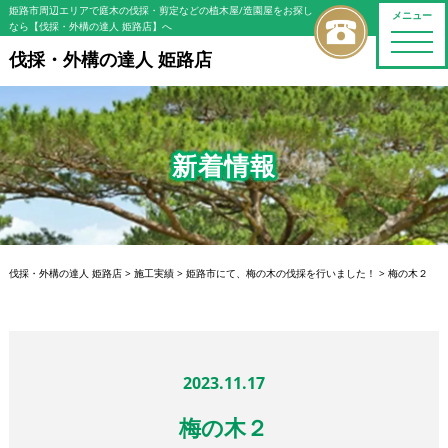
姫路市周辺エリアで庭木の伐採・剪定などの植木屋/造園屋をお探し
メニュー
なら【伐採・外構の達人 姫路店】へ
toggle
naviga
伐採・外構の達人 姫路店
新着情報
伐採・外構の達人 姫路店
>
施工実績
>
姫路市にて、梅の木の伐採を行いました！
>
梅の木２
2023.11.17
梅の木２