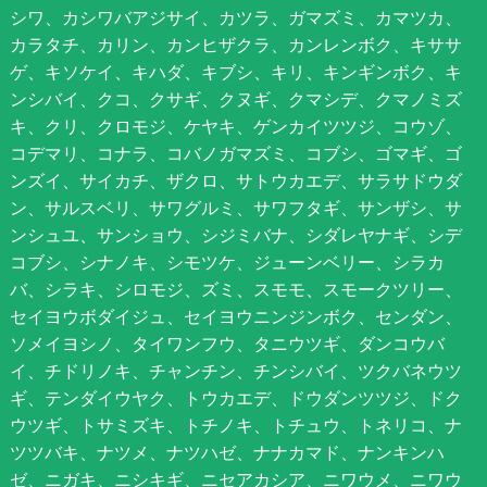
シワ、カシワバアジサイ、カツラ、ガマズミ、カマツカ、
カラタチ、カリン、カンヒザクラ、カンレンボク、キササ
ゲ、キソケイ、キハダ、キブシ、キリ、キンギンボク、キ
ンシバイ、クコ、クサギ、クヌギ、クマシデ、クマノミズ
キ、クリ、クロモジ、ケヤキ、ゲンカイツツジ、コウゾ、
コデマリ、コナラ、コバノガマズミ、コブシ、ゴマギ、ゴ
ンズイ、サイカチ、ザクロ、サトウカエデ、サラサドウダ
ン、サルスベリ、サワグルミ、サワフタギ、サンザシ、サ
ンシュユ、サンショウ、シジミバナ、シダレヤナギ、シデ
コブシ、シナノキ、シモツケ、ジューンベリー、シラカ
バ、シラキ、シロモジ、ズミ、スモモ、スモークツリー、
セイヨウボダイジュ、セイヨウニンジンボク、センダン、
ソメイヨシノ、タイワンフウ、タニウツギ、ダンコウバ
イ、チドリノキ、チャンチン、チンシバイ、ツクバネウツ
ギ、テンダイウヤク、トウカエデ、ドウダンツツジ、ドク
ウツギ、トサミズキ、トチノキ、トチュウ、トネリコ、ナ
ツツバキ、ナツメ、ナツハゼ、ナナカマド、ナンキンハ
ゼ、ニガキ、ニシキギ、ニセアカシア、ニワウメ、ニワウ