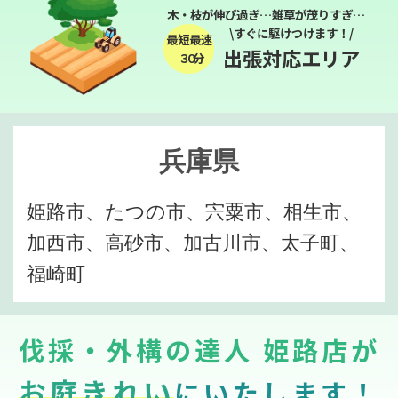
木・枝が伸び過ぎ…雑草が茂りすぎ…
\すぐに駆けつけます！/
最短最速
出張対応エリア
３０分
兵庫県
姫路市、たつの市、宍粟市、相生市、
加西市、高砂市、加古川市、太子町、
福崎町
伐採・外構の達人 姫路店が
お庭きれい
にいたします！