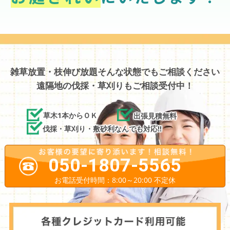
雑草放置・枝伸び放題そんな状態でもご相談ください
遠隔地の伐採・草刈りもご相談受付中！
草木1本からＯＫ
出張見積無料
伐採・草刈り・敷砂利なんでも対応!!
050-1807-5565
お電話受付時間：8:00～20:00 不定休