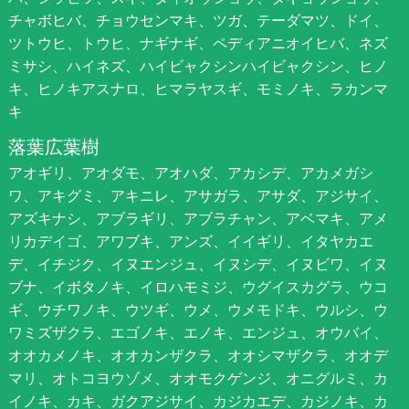
チャボヒバ、チョウセンマキ、ツガ、テーダマツ、ドイ、
ツトウヒ、トウヒ、ナギナギ、ペディアニオイヒバ、ネズ
ミサシ、ハイネズ、ハイビャクシンハイビャクシン、ヒノ
キ、ヒノキアスナロ、ヒマラヤスギ、モミノキ、ラカンマ
キ
落葉広葉樹
アオギリ、アオダモ、アオハダ、アカシデ、アカメガシ
ワ、アキグミ、アキニレ、アサガラ、アサダ、アジサイ、
アズキナシ、アブラギリ、アブラチャン、アベマキ、アメ
リカデイゴ、アワブキ、アンズ、イイギリ、イタヤカエ
デ、イチジク、イヌエンジュ、イヌシデ、イヌビワ、イヌ
ブナ、イボタノキ、イロハモミジ、ウグイスカグラ、ウコ
ギ、ウチワノキ、ウツギ、ウメ、ウメモドキ、ウルシ、ウ
ワミズザクラ、エゴノキ、エノキ、エンジュ、オウバイ、
オオカメノキ、オオカンザクラ、オオシマザクラ、オオデ
マリ、オトコヨウゾメ、オオモクゲンジ、オニグルミ、カ
イノキ、カキ、ガクアジサイ、カジカエデ、カジノキ、カ