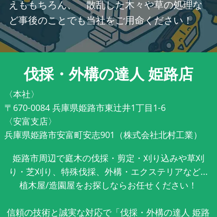
えももちろん、 散乱した木々や草の処理な
ど事後のことでも当社をご用命ください！
伐採・外構の達人 姫路店
〈本社〉
〒670-0084 兵庫県姫路市東辻井1丁目1-6
〈安富支店〉
兵庫県姫路市安富町安志901（株式会社北村工業）
姫路市周辺で庭木の伐採・剪定・刈り込みや草刈
り・芝刈り、特殊伐採、外構・エクステリアなど...
植木屋/造園屋をお探しならお任せください！
信頼の技術と誠実な対応で「伐採・外構の達人 姫路