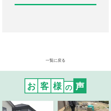
一覧に戻る
お
客
様
声
の