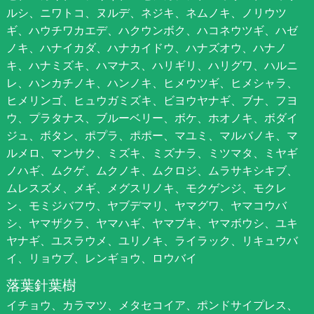
ルシ、ニワトコ、ヌルデ、ネジキ、ネムノキ、ノリウツ
ギ、ハウチワカエデ、ハクウンボク、ハコネウツギ、ハゼ
ノキ、ハナイカダ、ハナカイドウ、ハナズオウ、ハナノ
キ、ハナミズキ、ハマナス、ハリギリ、ハリグワ、ハルニ
レ、ハンカチノキ、ハンノキ、ヒメウツギ、ヒメシャラ、
ヒメリンゴ、ヒュウガミズキ、ビヨウヤナギ、ブナ、フヨ
ウ、プラタナス、ブルーベリー、ボケ、ホオノキ、ボダイ
ジュ、ボタン、ポプラ、ポポー、マユミ、マルバノキ、マ
ルメロ、マンサク、ミズキ、ミズナラ、ミツマタ、ミヤギ
ノハギ、ムクゲ、ムクノキ、ムクロジ、ムラサキシキブ、
ムレスズメ、メギ、メグスリノキ、モクゲンジ、モクレ
ン、モミジバフウ、ヤブデマリ、ヤマグワ、ヤマコウバ
シ、ヤマザクラ、ヤマハギ、ヤマブキ、ヤマボウシ、ユキ
ヤナギ、ユスラウメ、ユリノキ、ライラック、リキュウバ
イ、リョウブ、レンギョウ、ロウバイ
落葉針葉樹
イチョウ、カラマツ、メタセコイア、ポンドサイプレス、