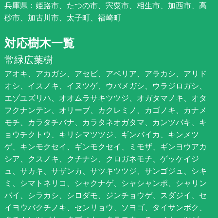
兵庫県：姫路市、たつの市、宍粟市、相生市、加西市、高
砂市、加古川市、太子町、福崎町
対応樹木一覧
常緑広葉樹
アオキ、アカガシ、アセビ、アベリア、アラカシ、アリド
オシ、イスノキ、イヌツゲ、ウバメガシ、ウラジロガシ、
エゾユズリハ、オオムラサキツツジ、オガタマノキ、オタ
フクナンテン、オリーブ、カクレミノ、カゴノキ、カナメ
モチ、カラタチバナ、カラタネオガタマ、カンツバキ、キ
ョウチクトウ、キリシマツツジ、ギンバイカ、キンメツ
ゲ、キンモクセイ、ギンモクセイ、ミモザ、ギンヨウアカ
シア、クスノキ、クチナシ、クロガネモチ、ゲッケイジ
ュ、サカキ、サザンカ、サツキツツジ、サンゴジュ、シキ
ミ、シマトネリコ、シャクナゲ、シャシャンポ、シャリン
バイ、シラカシ、シロダモ、ジンチョウゲ、スダジイ、セ
イヨウバクチノキ、センリョウ、ソヨゴ、タイサンボク、