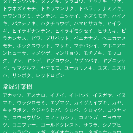
タチカンツバキ、タブノキ、タラヨウ、チャノキ、ツゲ、
トウネズミモチ、トキワマンサク、トベラ、ナナミノキ、
ナワシログミ、ナンテン、ニッケイ、ネズミモチ、ハイノ
キ、バクチノキ、ハクチョウゲ、ハマヒサカキ、ヒイラ
ギ、ヒイラギナンテン、ヒイラギモクセイ、ヒサカキ、ピ
ラカンサス、ビワ、プリペット、ベニカナメ、ベニカナメ
モチ、ボックスウッド、マサキ、マテバシイ、マホニアコ
ンヒューサ、マメツゲ、マンリョウ、モチノキ、モッコ
ク、ヤシ、ヤツデ、ヤブコウジ、ヤブツバキ、ヤブニッケ
イ、ヤマグルマ、ヤマモモ、ユーカリノキ、ユズ、ユズリ
ハ、リンボク、レッドロビン
常緑針葉樹
アカマツ、アスナロ、イチイ、イトヒバ、イヌガヤ、イヌ
マキ、ウラジロモミ、エゾマツ、カイヅカイブキ、カヤ、
キャラボク、クジャクヒバ、クロベ、クロマツ、コウヤマ
キ、コウヨウザン、コノテガシワ、コメツガ、ゴヨウマ
ツ、コニファー、ゴールドクレスト、サワラ、シノブヒ
バ、シラビソ、スギ、ダイオウショウ、タギョウショウ、