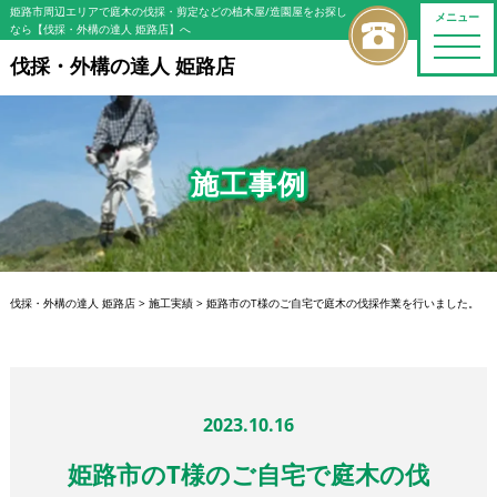
姫路市周辺エリアで庭木の伐採・剪定などの植木屋/造園屋をお探し
メニュー
なら【伐採・外構の達人 姫路店】へ
toggle
naviga
伐採・外構の達人 姫路店
施工事例
伐採・外構の達人 姫路店
>
施工実績
>
姫路市のT様のご自宅で庭木の伐採作業を行いました。
2023.10.16
姫路市のT様のご自宅で庭木の伐