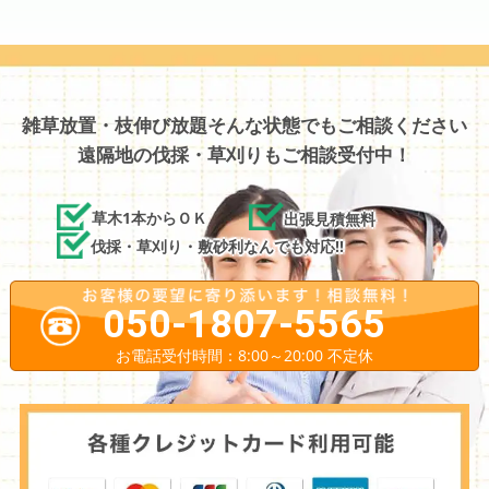
雑草放置・枝伸び放題そんな状態でもご相談ください
遠隔地の伐採・草刈りもご相談受付中！
草木1本からＯＫ
出張見積無料
伐採・草刈り・敷砂利なんでも対応!!
050-1807-5565
お電話受付時間：8:00～20:00 不定休