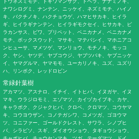
トウネズミモチ、トキワマンサク、トベラ、ナナミノキ、
ナワシログミ、ナンテン、ニッケイ、ネズミモチ、ハイノ
キ、バクチノキ、ハクチョウゲ、ハマヒサカキ、ヒイラ
ギ、ヒイラギナンテン、ヒイラギモクセイ、ヒサカキ、ピ
ラカンサス、ビワ、プリペット、ベニカナメ、ベニカナメ
モチ、ボックスウッド、マサキ、マテバシイ、マホニアコ
ンヒューサ、マメツゲ、マンリョウ、モチノキ、モッコ
ク、ヤシ、ヤツデ、ヤブコウジ、ヤブツバキ、ヤブニッケ
イ、ヤマグルマ、ヤマモモ、ユーカリノキ、ユズ、ユズリ
ハ、リンボク、レッドロビン
常緑針葉樹
アカマツ、アスナロ、イチイ、イトヒバ、イヌガヤ、イヌ
マキ、ウラジロモミ、エゾマツ、カイヅカイブキ、カヤ、
キャラボク、クジャクヒバ、クロベ、クロマツ、コウヤマ
キ、コウヨウザン、コノテガシワ、コメツガ、ゴヨウマ
ツ、コニファー、ゴールドクレスト、サワラ、シノブヒ
バ、シラビソ、スギ、ダイオウショウ、タギョウショウ、
チャボヒバ、チョウセンマキ、ツガ、テーダマツ、ドイ、