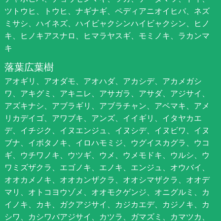
ツトウヒ、トウヒ、ナギナギ、ペディアニオイヒバ、ネズ
ミサシ、ハイネズ、ハイビャクシンハイビャクシン、ヒノ
キ、ヒノキアスナロ、ヒマラヤスギ、モミノキ、ラカンマ
キ
落葉広葉樹
アオギリ、アオダモ、アオハダ、アカシデ、アカメガシ
ワ、アキグミ、アキニレ、アサガラ、アサダ、アジサイ、
アズキナシ、アブラギリ、アブラチャン、アベマキ、アメ
リカデイゴ、アワブキ、アンズ、イイギリ、イタヤカエ
デ、イチジク、イヌエンジュ、イヌシデ、イヌビワ、イヌ
ブナ、イボタノキ、イロハモミジ、ウグイスカグラ、ウコ
ギ、ウチワノキ、ウツギ、ウメ、ウメモドキ、ウルシ、ウ
ワミズザクラ、エゴノキ、エノキ、エンジュ、オウバイ、
オオカメノキ、オオカンザクラ、オオシマザクラ、オオデ
マリ、オトコヨウゾメ、オオモクゲンジ、オニグルミ、カ
イノキ、カキ、ガクアジサイ、カジカエデ、カジノキ、カ
シワ、カシワバアジサイ、カツラ、ガマズミ、カマツカ、