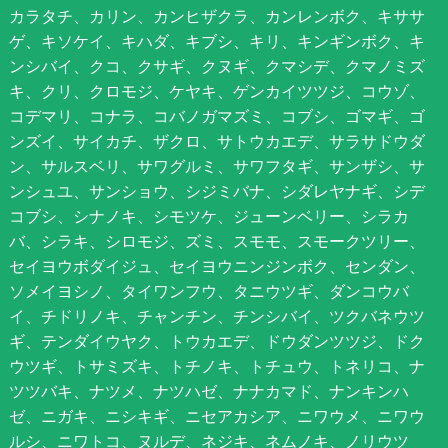
カラタチ、カリン、カンヒザクラ、カンレンボク、キササ
ゲ、キソケイ、キハダ、キブシ、キリ、キンギンボク、キ
ンシバイ、クコ、クサギ、クヌギ、クマシデ、クマノミズ
キ、クリ、クロモジ、ケヤキ、ゲンカイツツジ、コウゾ、
コデマリ、コナラ、コバノガマズミ、コブシ、ゴマギ、ゴ
ンズイ、サイカチ、ザクロ、サトウカエデ、サラサドウダ
ン、サルスベリ、サワグルミ、サワフタギ、サンザシ、サ
ンシュユ、サンショウ、シジミバナ、シダレヤナギ、シデ
コブシ、シナノキ、シモツケ、ジューンベリー、シラカ
バ、シラキ、シロモジ、ズミ、スモモ、スモークツリー、
セイヨウボダイジュ、セイヨウニンジンボク、センダン、
ソメイヨシノ、タイワンフウ、タニウツギ、ダンコウバ
イ、チドリノキ、チャンチン、チンシバイ、ツクバネウツ
ギ、テンダイウヤク、トウカエデ、ドウダンツツジ、ドク
ウツギ、トサミズキ、トチノキ、トチュウ、トネリコ、ナ
ツツバキ、ナツメ、ナツハゼ、ナナカマド、ナンキンハ
ゼ、ニガキ、ニシキギ、ニセアカシア、ニワウメ、ニワウ
ルシ、ニワトコ、ヌルデ、ネジキ、ネムノキ、ノリウツ