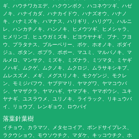
ギ、ハウチワカエデ、ハクウンボク、ハコネウツギ、ハゼ
ノキ、ハナイカダ、ハナカイドウ、ハナズオウ、ハナノ
キ、ハナミズキ、ハマナス、ハリギリ、ハリグワ、ハルニ
レ、ハンカチノキ、ハンノキ、ヒメウツギ、ヒメシャラ、
ヒメリンゴ、ヒュウガミズキ、ビヨウヤナギ、ブナ、フヨ
ウ、プラタナス、ブルーベリー、ボケ、ホオノキ、ボダイ
ジュ、ボタン、ポプラ、ポポー、マユミ、マルバノキ、マ
ルメロ、マンサク、ミズキ、ミズナラ、ミツマタ、ミヤギ
ノハギ、ムクゲ、ムクノキ、ムクロジ、ムラサキシキブ、
ムレスズメ、メギ、メグスリノキ、モクゲンジ、モクレ
ン、モミジバフウ、ヤブデマリ、ヤマグワ、ヤマコウバ
シ、ヤマザクラ、ヤマハギ、ヤマブキ、ヤマボウシ、ユキ
ヤナギ、ユスラウメ、ユリノキ、ライラック、リキュウバ
イ、リョウブ、レンギョウ、ロウバイ
落葉針葉樹
イチョウ、カラマツ、メタセコイア、ポンドサイプレス、
ラクウショウ、モウソウチク、マダケ、キッコウチク、ホ