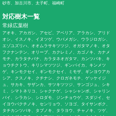
砂市、加古川市、太子町、福崎町
対応樹木一覧
常緑広葉樹
アオキ、アカガシ、アセビ、アベリア、アラカシ、アリド
オシ、イスノキ、イヌツゲ、ウバメガシ、ウラジロガシ、
エゾユズリハ、オオムラサキツツジ、オガタマノキ、オタ
フクナンテン、オリーブ、カクレミノ、カゴノキ、カナメ
モチ、カラタチバナ、カラタネオガタマ、カンツバキ、キ
ョウチクトウ、キリシマツツジ、ギンバイカ、キンメツ
ゲ、キンモクセイ、ギンモクセイ、ミモザ、ギンヨウアカ
シア、クスノキ、クチナシ、クロガネモチ、ゲッケイジ
ュ、サカキ、サザンカ、サツキツツジ、サンゴジュ、シキ
ミ、シマトネリコ、シャクナゲ、シャシャンポ、シャリン
バイ、シラカシ、シロダモ、ジンチョウゲ、スダジイ、セ
イヨウバクチノキ、センリョウ、ソヨゴ、タイサンボク、
タチカンツバキ、タブノキ、タラヨウ、チャノキ、ツゲ、