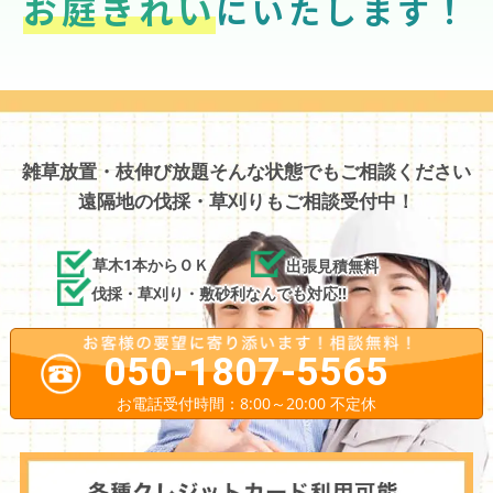
お庭きれい
にいたします！
雑草放置・枝伸び放題そんな状態でもご相談ください
遠隔地の伐採・草刈りもご相談受付中！
草木1本からＯＫ
出張見積無料
伐採・草刈り・敷砂利なんでも対応!!
050-1807-5565
お電話受付時間：8:00～20:00 不定休