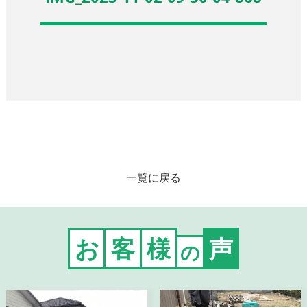
一覧に戻る
お
客
様
声
の