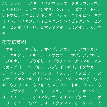
バ、シラビソ、スギ、ダイオウショウ、タギョウショウ、
チャボヒバ、チョウセンマキ、ツガ、テーダマツ、ドイ、
ツトウヒ、トウヒ、ナギナギ、ペディアニオイヒバ、ネズ
ミサシ、ハイネズ、ハイビャクシンハイビャクシン、ヒノ
キ、ヒノキアスナロ、ヒマラヤスギ、モミノキ、ラカンマ
キ
落葉広葉樹
アオギリ、アオダモ、アオハダ、アカシデ、アカメガシ
ワ、アキグミ、アキニレ、アサガラ、アサダ、アジサイ、
アズキナシ、アブラギリ、アブラチャン、アベマキ、アメ
リカデイゴ、アワブキ、アンズ、イイギリ、イタヤカエ
デ、イチジク、イヌエンジュ、イヌシデ、イヌビワ、イヌ
ブナ、イボタノキ、イロハモミジ、ウグイスカグラ、ウコ
ギ、ウチワノキ、ウツギ、ウメ、ウメモドキ、ウルシ、ウ
ワミズザクラ、エゴノキ、エノキ、エンジュ、オウバイ、
オオカメノキ、オオカンザクラ、オオシマザクラ、オオデ
マリ、オトコヨウゾメ、オオモクゲンジ、オニグルミ、カ