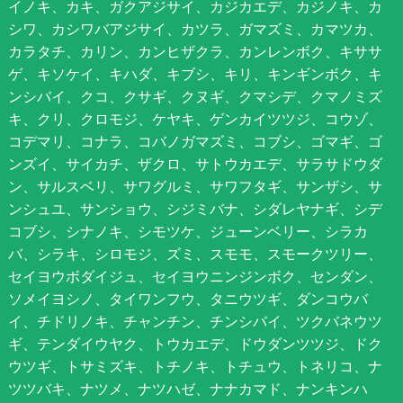
イノキ、カキ、ガクアジサイ、カジカエデ、カジノキ、カ
シワ、カシワバアジサイ、カツラ、ガマズミ、カマツカ、
カラタチ、カリン、カンヒザクラ、カンレンボク、キササ
ゲ、キソケイ、キハダ、キブシ、キリ、キンギンボク、キ
ンシバイ、クコ、クサギ、クヌギ、クマシデ、クマノミズ
キ、クリ、クロモジ、ケヤキ、ゲンカイツツジ、コウゾ、
コデマリ、コナラ、コバノガマズミ、コブシ、ゴマギ、ゴ
ンズイ、サイカチ、ザクロ、サトウカエデ、サラサドウダ
ン、サルスベリ、サワグルミ、サワフタギ、サンザシ、サ
ンシュユ、サンショウ、シジミバナ、シダレヤナギ、シデ
コブシ、シナノキ、シモツケ、ジューンベリー、シラカ
バ、シラキ、シロモジ、ズミ、スモモ、スモークツリー、
セイヨウボダイジュ、セイヨウニンジンボク、センダン、
ソメイヨシノ、タイワンフウ、タニウツギ、ダンコウバ
イ、チドリノキ、チャンチン、チンシバイ、ツクバネウツ
ギ、テンダイウヤク、トウカエデ、ドウダンツツジ、ドク
ウツギ、トサミズキ、トチノキ、トチュウ、トネリコ、ナ
ツツバキ、ナツメ、ナツハゼ、ナナカマド、ナンキンハ