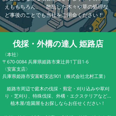
えももちろん、 散乱した木々や草の処理な
ど事後のことでも当社をご用命ください！
伐採・外構の達人 姫路店
〈本社〉
〒670-0084 兵庫県姫路市東辻井1丁目1-6
〈安富支店〉
兵庫県姫路市安富町安志901（株式会社北村工業）
姫路市周辺で庭木の伐採・剪定・刈り込みや草刈
り・芝刈り、特殊伐採、外構・エクステリアなど...
植木屋/造園屋をお探しならお任せください！