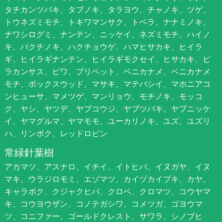
タチカンツバキ、タブノキ、タラヨウ、チャノキ、ツゲ、
トウネズミモチ、トキワマンサク、トベラ、ナナミノキ、
ナワシログミ、ナンテン、ニッケイ、ネズミモチ、ハイノ
キ、バクチノキ、ハクチョウゲ、ハマヒサカキ、ヒイラ
ギ、ヒイラギナンテン、ヒイラギモクセイ、ヒサカキ、ピ
ラカンサス、ビワ、プリペット、ベニカナメ、ベニカナメ
モチ、ボックスウッド、マサキ、マテバシイ、マホニアコ
ンヒューサ、マメツゲ、マンリョウ、モチノキ、モッコ
ク、ヤシ、ヤツデ、ヤブコウジ、ヤブツバキ、ヤブニッケ
イ、ヤマグルマ、ヤマモモ、ユーカリノキ、ユズ、ユズリ
ハ、リンボク、レッドロビン
常緑針葉樹
アカマツ、アスナロ、イチイ、イトヒバ、イヌガヤ、イヌ
マキ、ウラジロモミ、エゾマツ、カイヅカイブキ、カヤ、
キャラボク、クジャクヒバ、クロベ、クロマツ、コウヤマ
キ、コウヨウザン、コノテガシワ、コメツガ、ゴヨウマ
ツ、コニファー、ゴールドクレスト、サワラ、シノブヒ