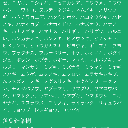
ゼ、ニガキ、ニシキギ、ニセアカシア、ニワウメ、ニワウ
ルシ、ニワトコ、ヌルデ、ネジキ、ネムノキ、ノリウツ
ギ、ハウチワカエデ、ハクウンボク、ハコネウツギ、ハゼ
ノキ、ハナイカダ、ハナカイドウ、ハナズオウ、ハナノ
キ、ハナミズキ、ハマナス、ハリギリ、ハリグワ、ハルニ
レ、ハンカチノキ、ハンノキ、ヒメウツギ、ヒメシャラ、
ヒメリンゴ、ヒュウガミズキ、ビヨウヤナギ、ブナ、フヨ
ウ、プラタナス、ブルーベリー、ボケ、ホオノキ、ボダイ
ジュ、ボタン、ポプラ、ポポー、マユミ、マルバノキ、マ
ルメロ、マンサク、ミズキ、ミズナラ、ミツマタ、ミヤギ
ノハギ、ムクゲ、ムクノキ、ムクロジ、ムラサキシキブ、
ムレスズメ、メギ、メグスリノキ、モクゲンジ、モクレ
ン、モミジバフウ、ヤブデマリ、ヤマグワ、ヤマコウバ
シ、ヤマザクラ、ヤマハギ、ヤマブキ、ヤマボウシ、ユキ
ヤナギ、ユスラウメ、ユリノキ、ライラック、リキュウバ
イ、リョウブ、レンギョウ、ロウバイ
落葉針葉樹