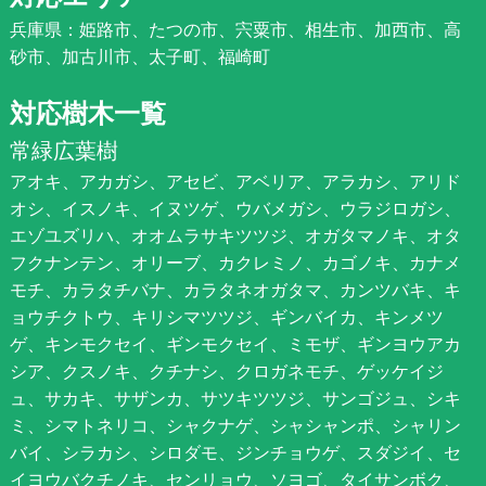
兵庫県：姫路市、たつの市、宍粟市、相生市、加西市、高
砂市、加古川市、太子町、福崎町
対応樹木一覧
常緑広葉樹
アオキ、アカガシ、アセビ、アベリア、アラカシ、アリド
オシ、イスノキ、イヌツゲ、ウバメガシ、ウラジロガシ、
エゾユズリハ、オオムラサキツツジ、オガタマノキ、オタ
フクナンテン、オリーブ、カクレミノ、カゴノキ、カナメ
モチ、カラタチバナ、カラタネオガタマ、カンツバキ、キ
ョウチクトウ、キリシマツツジ、ギンバイカ、キンメツ
ゲ、キンモクセイ、ギンモクセイ、ミモザ、ギンヨウアカ
シア、クスノキ、クチナシ、クロガネモチ、ゲッケイジ
ュ、サカキ、サザンカ、サツキツツジ、サンゴジュ、シキ
ミ、シマトネリコ、シャクナゲ、シャシャンポ、シャリン
バイ、シラカシ、シロダモ、ジンチョウゲ、スダジイ、セ
イヨウバクチノキ、センリョウ、ソヨゴ、タイサンボク、