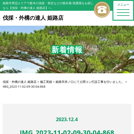
姫路市周辺エリアで庭木の伐採・剪定などの植木屋/造園屋をお探し
メニュー
なら【伐採・外構の達人 姫路店】へ
toggle
naviga
伐採・外構の達人 姫路店
新着情報
伐採・外構の達人 姫路店
>
施工実績
>
姫路市井ノ口にて土間コン打設工事を行いました。
>
IMG_2023-11-02-09-30-04-868
2023.12.4
IMG_2023-11-02-09-30-04-868