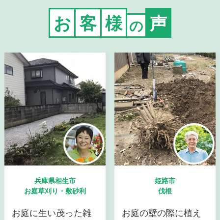
お
客
様
声
の
兵庫県相生市
姫路市
お庭草刈り・敷砂利
伐根
お庭に生い茂った雑
お庭の壁の際に植え