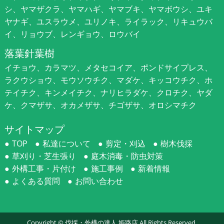
シ、ヤマザクラ、ヤマハギ、ヤマブキ、ヤマボウシ、ユキ
ヤナギ、ユスラウメ、ユリノキ、ライラック、リキュウバ
イ、リョウブ、レンギョウ、ロウバイ
落葉針葉樹
イチョウ、カラマツ、メタセコイア、ポンドサイプレス、
ラクウショウ、モウソウチク、マダケ、キッコウチク、ホ
テイチク、キンメイチク、ナリヒラダケ、クロチク、ヤダ
ケ、クマザサ、オカメザサ、チゴザサ、オロシマチク
サイトマップ
TOP
私達について
剪定・刈込
樹木伐採
草刈り・芝生張り
庭木消毒・防虫対策
外構工事・片付け
施工事例
新着情報
よくある質問
お問い合わせ
Copyright ©
伐採・外構の達人 姫路店
All Rights Reserved.