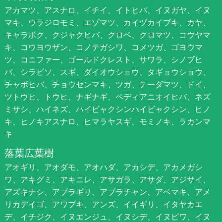
アカマツ、アスナロ、イチイ、イトヒバ、イヌガヤ、イヌ
マキ、ウラジロモミ、エゾマツ、カイヅカイブキ、カヤ、
キャラボク、クジャクヒバ、クロベ、クロマツ、コウヤマ
キ、コウヨウザン、コノテガシワ、コメツガ、ゴヨウマ
ツ、コニファー、ゴールドクレスト、サワラ、シノブヒ
バ、シラビソ、スギ、ダイオウショウ、タギョウショウ、
チャボヒバ、チョウセンマキ、ツガ、テーダマツ、ドイ、
ツトウヒ、トウヒ、ナギナギ、ペディアニオイヒバ、ネズ
ミサシ、ハイネズ、ハイビャクシンハイビャクシン、ヒノ
キ、ヒノキアスナロ、ヒマラヤスギ、モミノキ、ラカンマ
キ
落葉広葉樹
アオギリ、アオダモ、アオハダ、アカシデ、アカメガシ
ワ、アキグミ、アキニレ、アサガラ、アサダ、アジサイ、
アズキナシ、アブラギリ、アブラチャン、アベマキ、アメ
リカデイゴ、アワブキ、アンズ、イイギリ、イタヤカエ
デ、イチジク、イヌエンジュ、イヌシデ、イヌビワ、イヌ