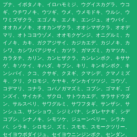
ブナ、イボタノキ、イロハモミジ、ウグイスカグラ、ウコ
ギ、ウチワノキ、ウツギ、ウメ、ウメモドキ、ウルシ、ウ
ワミズザクラ、エゴノキ、エノキ、エンジュ、オウバイ、
オオカメノキ、オオカンザクラ、オオシマザクラ、オオデ
マリ、オトコヨウゾメ、オオモクゲンジ、オニグルミ、カ
イノキ、カキ、ガクアジサイ、カジカエデ、カジノキ、カ
シワ、カシワバアジサイ、カツラ、ガマズミ、カマツカ、
カラタチ、カリン、カンヒザクラ、カンレンボク、キササ
ゲ、キソケイ、キハダ、キブシ、キリ、キンギンボク、キ
ンシバイ、クコ、クサギ、クヌギ、クマシデ、クマノミズ
キ、クリ、クロモジ、ケヤキ、ゲンカイツツジ、コウゾ、
コデマリ、コナラ、コバノガマズミ、コブシ、ゴマギ、ゴ
ンズイ、サイカチ、ザクロ、サトウカエデ、サラサドウダ
ン、サルスベリ、サワグルミ、サワフタギ、サンザシ、サ
ンシュユ、サンショウ、シジミバナ、シダレヤナギ、シデ
コブシ、シナノキ、シモツケ、ジューンベリー、シラカ
バ、シラキ、シロモジ、ズミ、スモモ、スモークツリー、
セイヨウボダイジュ、セイヨウニンジンボク、センダン、