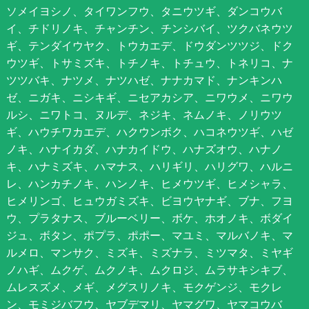
ソメイヨシノ、タイワンフウ、タニウツギ、ダンコウバ
イ、チドリノキ、チャンチン、チンシバイ、ツクバネウツ
ギ、テンダイウヤク、トウカエデ、ドウダンツツジ、ドク
ウツギ、トサミズキ、トチノキ、トチュウ、トネリコ、ナ
ツツバキ、ナツメ、ナツハゼ、ナナカマド、ナンキンハ
ゼ、ニガキ、ニシキギ、ニセアカシア、ニワウメ、ニワウ
ルシ、ニワトコ、ヌルデ、ネジキ、ネムノキ、ノリウツ
ギ、ハウチワカエデ、ハクウンボク、ハコネウツギ、ハゼ
ノキ、ハナイカダ、ハナカイドウ、ハナズオウ、ハナノ
キ、ハナミズキ、ハマナス、ハリギリ、ハリグワ、ハルニ
レ、ハンカチノキ、ハンノキ、ヒメウツギ、ヒメシャラ、
ヒメリンゴ、ヒュウガミズキ、ビヨウヤナギ、ブナ、フヨ
ウ、プラタナス、ブルーベリー、ボケ、ホオノキ、ボダイ
ジュ、ボタン、ポプラ、ポポー、マユミ、マルバノキ、マ
ルメロ、マンサク、ミズキ、ミズナラ、ミツマタ、ミヤギ
ノハギ、ムクゲ、ムクノキ、ムクロジ、ムラサキシキブ、
ムレスズメ、メギ、メグスリノキ、モクゲンジ、モクレ
ン、モミジバフウ、ヤブデマリ、ヤマグワ、ヤマコウバ