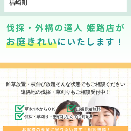
福崎町
伐採・外構の達人 姫路店が
お庭きれい
にいたします！
雑草放置・枝伸び放題そんな状態でもご相談ください
遠隔地の伐採・草刈りもご相談受付中！
草木1本からＯＫ
出張見積無料
伐採・草刈り・敷砂利なんでも対応!!