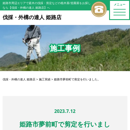
姫路市周辺エリアで庭木の伐採・剪定などの植木屋/造園屋をお探し
メニュー
なら【伐採・外構の達人 姫路店】へ
toggle
naviga
伐採・外構の達人 姫路店
施工事例
伐採・外構の達人 姫路店
>
施工実績
>
姫路市夢前町で剪定を行いました。
2023.7.12
姫路市夢前町で剪定を行いまし