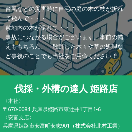
台風などの災害時に自宅の庭の木の枝が折れ
て飛んで・・・
敷地内の木が倒れて・・・
事故につながる場合がございます。事前の備
えももちろん、 散乱した木々や草の処理な
ど事後のことでも当社をご用命ください！
伐採・外構の達人 姫路店
〈本社〉
〒670-0084 兵庫県姫路市東辻井1丁目1-6
〈安富支店〉
兵庫県姫路市安富町安志901（株式会社北村工業）