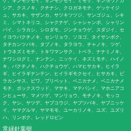
ゲ、キンモクセイ、ギンモクセイ、ミモザ、ギンヨウアカ
シア、クスノキ、クチナシ、クロガネモチ、ゲッケイジ
ュ、サカキ、サザンカ、サツキツツジ、サンゴジュ、シキ
ミ、シマトネリコ、シャクナゲ、シャシャンポ、シャリン
バイ、シラカシ、シロダモ、ジンチョウゲ、スダジイ、セ
イヨウバクチノキ、センリョウ、ソヨゴ、タイサンボク、
タチカンツバキ、タブノキ、タラヨウ、チャノキ、ツゲ、
トウネズミモチ、トキワマンサク、トベラ、ナナミノキ、
ナワシログミ、ナンテン、ニッケイ、ネズミモチ、ハイノ
キ、バクチノキ、ハクチョウゲ、ハマヒサカキ、ヒイラ
ギ、ヒイラギナンテン、ヒイラギモクセイ、ヒサカキ、ピ
ラカンサス、ビワ、プリペット、ベニカナメ、ベニカナメ
モチ、ボックスウッド、マサキ、マテバシイ、マホニアコ
ンヒューサ、マメツゲ、マンリョウ、モチノキ、モッコ
ク、ヤシ、ヤツデ、ヤブコウジ、ヤブツバキ、ヤブニッケ
イ、ヤマグルマ、ヤマモモ、ユーカリノキ、ユズ、ユズリ
ハ、リンボク、レッドロビン
常緑針葉樹