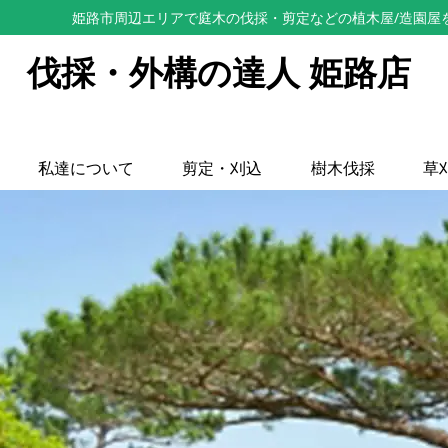
姫路市周辺エリアで庭木の伐採・剪定などの植木屋/造園屋
伐採・外構の達人 姫路店
私達について
剪定・刈込
樹木伐採
草