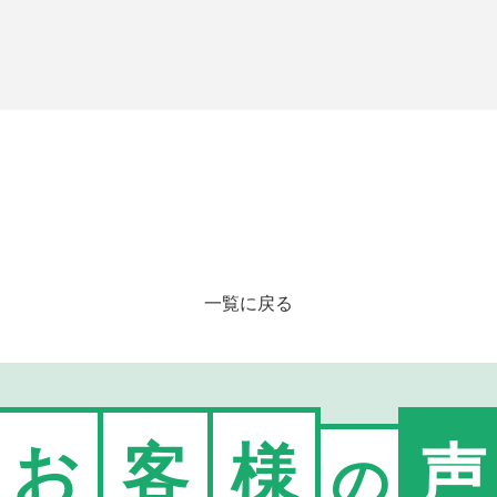
一覧に戻る
お
客
様
声
の