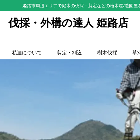
姫路市周辺エリアで庭木の伐採・剪定などの植木屋/造園屋
伐採・外構の達人 姫路店
私達について
剪定・刈込
樹木伐採
草