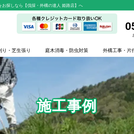
をお探しなら【伐採・外構の達人 姫路店】へ
0
刈り・芝生張り
庭木消毒・防虫対策
外構工事・片
施工事例