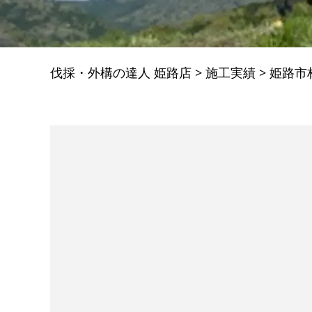
伐採・外構の達人 姫路店
>
施工実績
>
姫路市