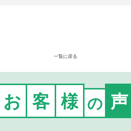
一覧に戻る
お
客
様
声
の