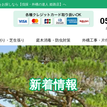
をお探しなら【伐採・外構の達人 姫路店】へ
0
刈り・芝生張り
庭木消毒・防虫対策
外構工事・片
新着情報