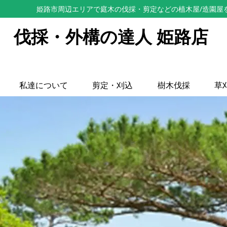
姫路市周辺エリアで庭木の伐採・剪定などの植木屋/造園屋
伐採・外構の達人 姫路店
私達について
剪定・刈込
樹木伐採
草