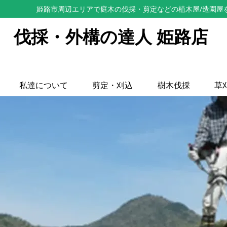
姫路市周辺エリアで庭木の伐採・剪定などの植木屋/造園屋
伐採・外構の達人 姫路店
私達について
剪定・刈込
樹木伐採
草