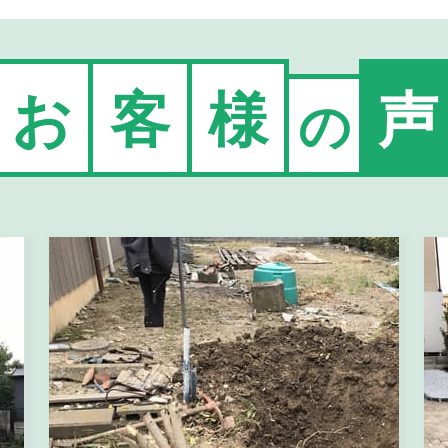
お
客
様
声
の