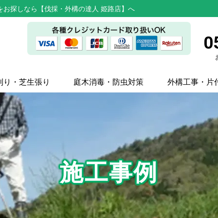
をお探しなら【伐採・外構の達人 姫路店】へ
0
刈り・芝生張り
庭木消毒・防虫対策
外構工事・片
施工事例