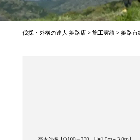
伐採・外構の達人 姫路店
>
施工実績
>
姫路市
高木伐採【Φ100～200、H=1.0m～3.0m】