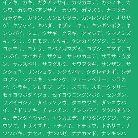
イノキ、カキ、ガクアジサイ、カジカエデ、カジノキ、カ
シワ、カシワバアジサイ、カツラ、ガマズミ、カマツカ、
カラタチ、カリン、カンヒザクラ、カンレンボク、キササ
ゲ、キソケイ、キハダ、キブシ、キリ、キンギンボク、キ
ンシバイ、クコ、クサギ、クヌギ、クマシデ、クマノミズ
キ、クリ、クロモジ、ケヤキ、ゲンカイツツジ、コウゾ、
コデマリ、コナラ、コバノガマズミ、コブシ、ゴマギ、ゴ
ンズイ、サイカチ、ザクロ、サトウカエデ、サラサドウダ
ン、サルスベリ、サワグルミ、サワフタギ、サンザシ、サ
ンシュユ、サンショウ、シジミバナ、シダレヤナギ、シデ
コブシ、シナノキ、シモツケ、ジューンベリー、シラカ
バ、シラキ、シロモジ、ズミ、スモモ、スモークツリー、
セイヨウボダイジュ、セイヨウニンジンボク、センダン、
ソメイヨシノ、タイワンフウ、タニウツギ、ダンコウバ
イ、チドリノキ、チャンチン、チンシバイ、ツクバネウツ
ギ、テンダイウヤク、トウカエデ、ドウダンツツジ、ドク
ウツギ、トサミズキ、トチノキ、トチュウ、トネリコ、ナ
ツツバキ、ナツメ、ナツハゼ、ナナカマド、ナンキンハ