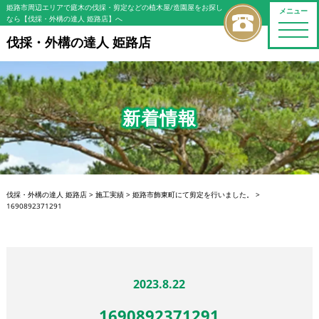
姫路市周辺エリアで庭木の伐採・剪定などの植木屋/造園屋をお探し
メニュー
なら【伐採・外構の達人 姫路店】へ
toggle
naviga
伐採・外構の達人 姫路店
新着情報
伐採・外構の達人 姫路店
>
施工実績
>
姫路市飾東町にて剪定を行いました。
>
1690892371291
2023.8.22
1690892371291