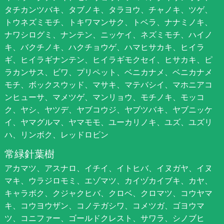
タチカンツバキ、タブノキ、タラヨウ、チャノキ、ツゲ、
トウネズミモチ、トキワマンサク、トベラ、ナナミノキ、
ナワシログミ、ナンテン、ニッケイ、ネズミモチ、ハイノ
キ、バクチノキ、ハクチョウゲ、ハマヒサカキ、ヒイラ
ギ、ヒイラギナンテン、ヒイラギモクセイ、ヒサカキ、ピ
ラカンサス、ビワ、プリペット、ベニカナメ、ベニカナメ
モチ、ボックスウッド、マサキ、マテバシイ、マホニアコ
ンヒューサ、マメツゲ、マンリョウ、モチノキ、モッコ
ク、ヤシ、ヤツデ、ヤブコウジ、ヤブツバキ、ヤブニッケ
イ、ヤマグルマ、ヤマモモ、ユーカリノキ、ユズ、ユズリ
ハ、リンボク、レッドロビン
常緑針葉樹
アカマツ、アスナロ、イチイ、イトヒバ、イヌガヤ、イヌ
マキ、ウラジロモミ、エゾマツ、カイヅカイブキ、カヤ、
キャラボク、クジャクヒバ、クロベ、クロマツ、コウヤマ
キ、コウヨウザン、コノテガシワ、コメツガ、ゴヨウマ
ツ、コニファー、ゴールドクレスト、サワラ、シノブヒ