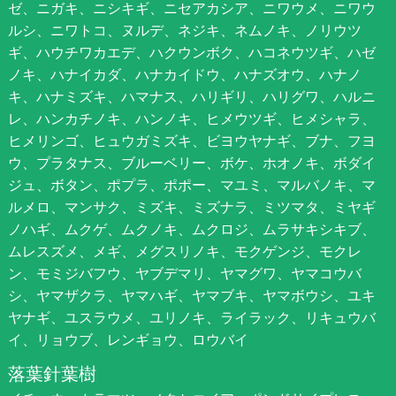
ゼ、ニガキ、ニシキギ、ニセアカシア、ニワウメ、ニワウ
ルシ、ニワトコ、ヌルデ、ネジキ、ネムノキ、ノリウツ
ギ、ハウチワカエデ、ハクウンボク、ハコネウツギ、ハゼ
ノキ、ハナイカダ、ハナカイドウ、ハナズオウ、ハナノ
キ、ハナミズキ、ハマナス、ハリギリ、ハリグワ、ハルニ
レ、ハンカチノキ、ハンノキ、ヒメウツギ、ヒメシャラ、
ヒメリンゴ、ヒュウガミズキ、ビヨウヤナギ、ブナ、フヨ
ウ、プラタナス、ブルーベリー、ボケ、ホオノキ、ボダイ
ジュ、ボタン、ポプラ、ポポー、マユミ、マルバノキ、マ
ルメロ、マンサク、ミズキ、ミズナラ、ミツマタ、ミヤギ
ノハギ、ムクゲ、ムクノキ、ムクロジ、ムラサキシキブ、
ムレスズメ、メギ、メグスリノキ、モクゲンジ、モクレ
ン、モミジバフウ、ヤブデマリ、ヤマグワ、ヤマコウバ
シ、ヤマザクラ、ヤマハギ、ヤマブキ、ヤマボウシ、ユキ
ヤナギ、ユスラウメ、ユリノキ、ライラック、リキュウバ
イ、リョウブ、レンギョウ、ロウバイ
落葉針葉樹