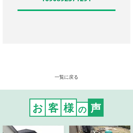
一覧に戻る
お
客
様
声
の