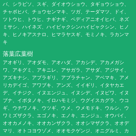
バ、シラビソ、スギ、ダイオウショウ、タギョウショウ、
チャボヒバ、チョウセンマキ、ツガ、テーダマツ、ドイ、
ツトウヒ、トウヒ、ナギナギ、ペディアニオイヒバ、ネズ
ミサシ、ハイネズ、ハイビャクシンハイビャクシン、ヒノ
キ、ヒノキアスナロ、ヒマラヤスギ、モミノキ、ラカンマ
キ
落葉広葉樹
アオギリ、アオダモ、アオハダ、アカシデ、アカメガシ
ワ、アキグミ、アキニレ、アサガラ、アサダ、アジサイ、
アズキナシ、アブラギリ、アブラチャン、アベマキ、アメ
リカデイゴ、アワブキ、アンズ、イイギリ、イタヤカエ
デ、イチジク、イヌエンジュ、イヌシデ、イヌビワ、イヌ
ブナ、イボタノキ、イロハモミジ、ウグイスカグラ、ウコ
ギ、ウチワノキ、ウツギ、ウメ、ウメモドキ、ウルシ、ウ
ワミズザクラ、エゴノキ、エノキ、エンジュ、オウバイ、
オオカメノキ、オオカンザクラ、オオシマザクラ、オオデ
マリ、オトコヨウゾメ、オオモクゲンジ、オニグルミ、カ