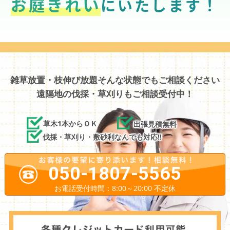
お庭きれい
にいたします！
雑草放置・枝伸び放題そんな状態でもご相談ください
遠隔地の伐採・草刈りもご相談受付中！
草木1本からＯＫ
出張見積無料
伐採・草刈り・敷砂利なんでも対応!!
050-1807-5565
お電話受付時間：8:00～20:00 不定休