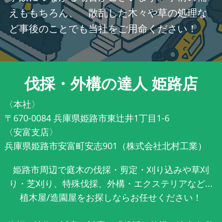
えももちろん、 散乱した木々や草の処理な
ど事後のことでも当社をご用命ください！
伐採・外構の達人 姫路店
〈本社〉
〒670-0084 兵庫県姫路市東辻井1丁目1-6
〈安富支店〉
兵庫県姫路市安富町安志901（株式会社北村工業）
姫路市周辺で庭木の伐採・剪定・刈り込みや草刈
り・芝刈り、特殊伐採、外構・エクステリアなど...
植木屋/造園屋をお探しならお任せください！