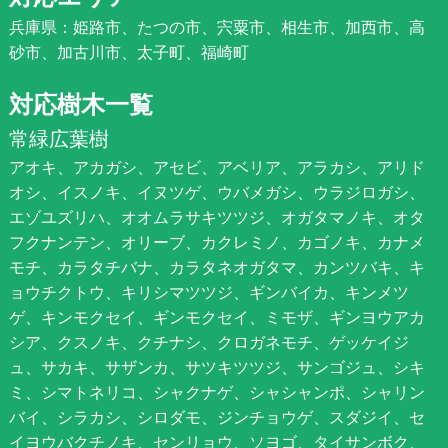
兵庫県：姫路市、たつの市、宍粟市、相生市、加西市、高
砂市、加古川市、太子町、福崎町
対応樹木一覧
常緑広葉樹
アオキ、アカガシ、アセビ、アベリア、アラカシ、アリド
オシ、イスノキ、イヌツゲ、ウバメガシ、ウラジロガシ、
エゾユズリハ、オオムラサキツツジ、オガタマノキ、オタ
フクナンテン、オリーブ、カクレミノ、カゴノキ、カナメ
モチ、カラタチバナ、カラタネオガタマ、カンツバキ、キ
ョウチクトウ、キリシマツツジ、ギンバイカ、キンメツ
ゲ、キンモクセイ、ギンモクセイ、ミモザ、ギンヨウアカ
シア、クスノキ、クチナシ、クロガネモチ、ゲッケイジ
ュ、サカキ、サザンカ、サツキツツジ、サンゴジュ、シキ
ミ、シマトネリコ、シャクナゲ、シャシャンポ、シャリン
バイ、シラカシ、シロダモ、ジンチョウゲ、スダジイ、セ
イヨウバクチノキ、センリョウ、ソヨゴ、タイサンボク、