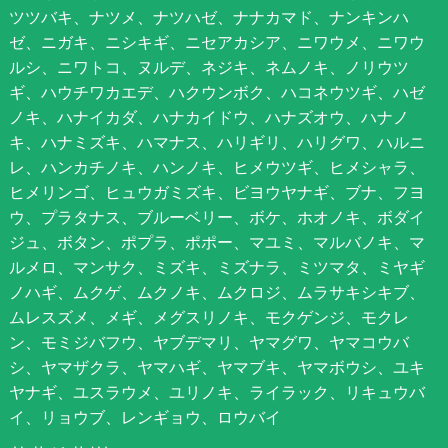
ツツバキ、ナツメ、ナツハゼ、ナナカマド、ナンキンハ
ゼ、ニガキ、ニシキギ、ニセアカシア、ニワウメ、ニワウ
ルシ、ニワトコ、ヌルデ、ネジキ、ネムノキ、ノリウツ
ギ、ハウチワカエデ、ハクウンボク、ハコネウツギ、ハゼ
ノキ、ハナイカダ、ハナカイドウ、ハナズオウ、ハナノ
キ、ハナミズキ、ハマナス、ハリギリ、ハリグワ、ハルニ
レ、ハンカチノキ、ハンノキ、ヒメウツギ、ヒメシャラ、
ヒメリンゴ、ヒュウガミズキ、ビヨウヤナギ、ブナ、フヨ
ウ、プラタナス、ブルーベリー、ボケ、ホオノキ、ボダイ
ジュ、ボタン、ポプラ、ポポー、マユミ、マルバノキ、マ
ルメロ、マンサク、ミズキ、ミズナラ、ミツマタ、ミヤギ
ノハギ、ムクゲ、ムクノキ、ムクロジ、ムラサキシキブ、
ムレスズメ、メギ、メグスリノキ、モクゲンジ、モクレ
ン、モミジバフウ、ヤブデマリ、ヤマグワ、ヤマコウバ
シ、ヤマザクラ、ヤマハギ、ヤマブキ、ヤマボウシ、ユキ
ヤナギ、ユスラウメ、ユリノキ、ライラック、リキュウバ
イ、リョウブ、レンギョウ、ロウバイ