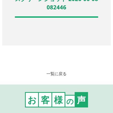
082446
一覧に戻る
お
客
様
声
の