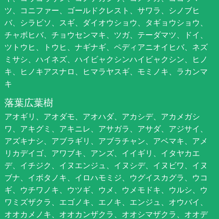
ツ、コニファー、ゴールドクレスト、サワラ、シノブヒ
バ、シラビソ、スギ、ダイオウショウ、タギョウショウ、
チャボヒバ、チョウセンマキ、ツガ、テーダマツ、ドイ、
ツトウヒ、トウヒ、ナギナギ、ペディアニオイヒバ、ネズ
ミサシ、ハイネズ、ハイビャクシンハイビャクシン、ヒノ
キ、ヒノキアスナロ、ヒマラヤスギ、モミノキ、ラカンマ
キ
落葉広葉樹
アオギリ、アオダモ、アオハダ、アカシデ、アカメガシ
ワ、アキグミ、アキニレ、アサガラ、アサダ、アジサイ、
アズキナシ、アブラギリ、アブラチャン、アベマキ、アメ
リカデイゴ、アワブキ、アンズ、イイギリ、イタヤカエ
デ、イチジク、イヌエンジュ、イヌシデ、イヌビワ、イヌ
ブナ、イボタノキ、イロハモミジ、ウグイスカグラ、ウコ
ギ、ウチワノキ、ウツギ、ウメ、ウメモドキ、ウルシ、ウ
ワミズザクラ、エゴノキ、エノキ、エンジュ、オウバイ、
オオカメノキ、オオカンザクラ、オオシマザクラ、オオデ