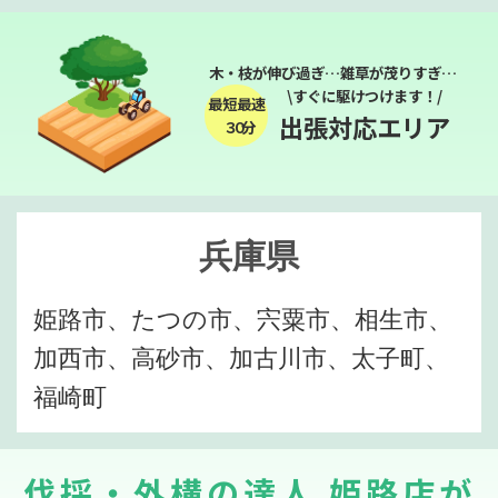
木・枝が伸び過ぎ…雑草が茂りすぎ…
\すぐに駆けつけます！/
最短最速
出張対応エリア
３０分
兵庫県
姫路市、たつの市、宍粟市、相生市、
加西市、高砂市、加古川市、太子町、
福崎町
伐採・外構の達人 姫路店が