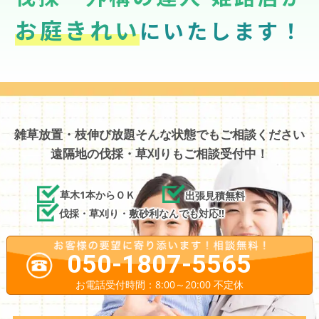
お庭きれい
にいたします！
雑草放置・枝伸び放題そんな状態でもご相談ください
遠隔地の伐採・草刈りもご相談受付中！
草木1本からＯＫ
出張見積無料
伐採・草刈り・敷砂利なんでも対応!!
050-1807-5565
お電話受付時間：8:00～20:00 不定休