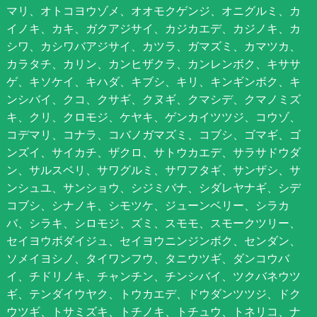
マリ、オトコヨウゾメ、オオモクゲンジ、オニグルミ、カ
イノキ、カキ、ガクアジサイ、カジカエデ、カジノキ、カ
シワ、カシワバアジサイ、カツラ、ガマズミ、カマツカ、
カラタチ、カリン、カンヒザクラ、カンレンボク、キササ
ゲ、キソケイ、キハダ、キブシ、キリ、キンギンボク、キ
ンシバイ、クコ、クサギ、クヌギ、クマシデ、クマノミズ
キ、クリ、クロモジ、ケヤキ、ゲンカイツツジ、コウゾ、
コデマリ、コナラ、コバノガマズミ、コブシ、ゴマギ、ゴ
ンズイ、サイカチ、ザクロ、サトウカエデ、サラサドウダ
ン、サルスベリ、サワグルミ、サワフタギ、サンザシ、サ
ンシュユ、サンショウ、シジミバナ、シダレヤナギ、シデ
コブシ、シナノキ、シモツケ、ジューンベリー、シラカ
バ、シラキ、シロモジ、ズミ、スモモ、スモークツリー、
セイヨウボダイジュ、セイヨウニンジンボク、センダン、
ソメイヨシノ、タイワンフウ、タニウツギ、ダンコウバ
イ、チドリノキ、チャンチン、チンシバイ、ツクバネウツ
ギ、テンダイウヤク、トウカエデ、ドウダンツツジ、ドク
ウツギ、トサミズキ、トチノキ、トチュウ、トネリコ、ナ