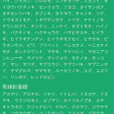
バイ、シラカシ、シロダモ、ジンチョウゲ、スダジイ、セ
イヨウバクチノキ、センリョウ、ソヨゴ、タイサンボク、
タチカンツバキ、タブノキ、タラヨウ、チャノキ、ツゲ、
トウネズミモチ、トキワマンサク、トベラ、ナナミノキ、
ナワシログミ、ナンテン、ニッケイ、ネズミモチ、ハイノ
キ、バクチノキ、ハクチョウゲ、ハマヒサカキ、ヒイラ
ギ、ヒイラギナンテン、ヒイラギモクセイ、ヒサカキ、ピ
ラカンサス、ビワ、プリペット、ベニカナメ、ベニカナメ
モチ、ボックスウッド、マサキ、マテバシイ、マホニアコ
ンヒューサ、マメツゲ、マンリョウ、モチノキ、モッコ
ク、ヤシ、ヤツデ、ヤブコウジ、ヤブツバキ、ヤブニッケ
イ、ヤマグルマ、ヤマモモ、ユーカリノキ、ユズ、ユズリ
ハ、リンボク、レッドロビン
常緑針葉樹
アカマツ、アスナロ、イチイ、イトヒバ、イヌガヤ、イヌ
マキ、ウラジロモミ、エゾマツ、カイヅカイブキ、カヤ、
キャラボク、クジャクヒバ、クロベ、クロマツ、コウヤマ
キ、コウヨウザン、コノテガシワ、コメツガ、ゴヨウマ