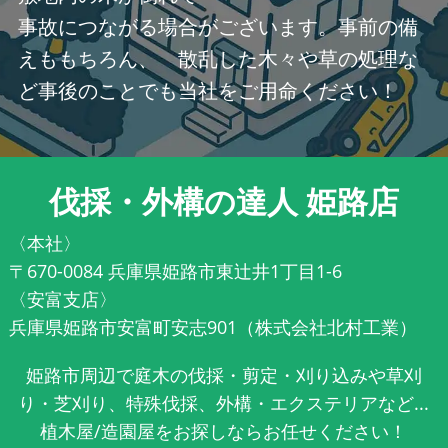
事故につながる場合がございます。事前の備
えももちろん、 散乱した木々や草の処理な
ど事後のことでも当社をご用命ください！
伐採・外構の達人 姫路店
〈本社〉
〒670-0084 兵庫県姫路市東辻井1丁目1-6
〈安富支店〉
兵庫県姫路市安富町安志901（株式会社北村工業）
姫路市周辺で庭木の伐採・剪定・刈り込みや草刈
り・芝刈り、特殊伐採、外構・エクステリアなど...
植木屋/造園屋をお探しならお任せください！