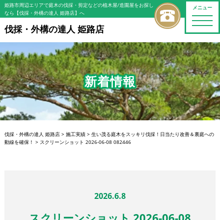
姫路市周辺エリアで庭木の伐採・剪定などの植木屋/造園屋をお探し
メニュー
なら【伐採・外構の達人 姫路店】へ
toggle
naviga
伐採・外構の達人 姫路店
新着情報
伐採・外構の達人 姫路店
>
施工実績
>
生い茂る庭木をスッキリ伐採！日当たり改善＆裏庭への
動線を確保！
>
スクリーンショット 2026-06-08 082446
2026.6.8
スクリーンショット 2026-06-08