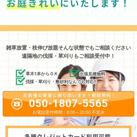
お庭きれい
にいたします！
雑草放置・枝伸び放題そんな状態でもご相談ください
遠隔地の伐採・草刈りもご相談受付中！
草木1本からＯＫ
出張見積無料
伐採・草刈り・敷砂利なんでも対応!!
050-1807-5565
お電話受付時間：8:00～20:00 不定休