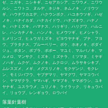
ゼ、ニガキ、ニシキギ、ニセアカシア、ニワウメ、ニワウ
ルシ、ニワトコ、ヌルデ、ネジキ、ネムノキ、ノリウツ
ギ、ハウチワカエデ、ハクウンボク、ハコネウツギ、ハゼ
ノキ、ハナイカダ、ハナカイドウ、ハナズオウ、ハナノ
キ、ハナミズキ、ハマナス、ハリギリ、ハリグワ、ハルニ
レ、ハンカチノキ、ハンノキ、ヒメウツギ、ヒメシャラ、
ヒメリンゴ、ヒュウガミズキ、ビヨウヤナギ、ブナ、フヨ
ウ、プラタナス、ブルーベリー、ボケ、ホオノキ、ボダイ
ジュ、ボタン、ポプラ、ポポー、マユミ、マルバノキ、マ
ルメロ、マンサク、ミズキ、ミズナラ、ミツマタ、ミヤギ
ノハギ、ムクゲ、ムクノキ、ムクロジ、ムラサキシキブ、
ムレスズメ、メギ、メグスリノキ、モクゲンジ、モクレ
ン、モミジバフウ、ヤブデマリ、ヤマグワ、ヤマコウバ
シ、ヤマザクラ、ヤマハギ、ヤマブキ、ヤマボウシ、ユキ
ヤナギ、ユスラウメ、ユリノキ、ライラック、リキュウバ
イ、リョウブ、レンギョウ、ロウバイ
落葉針葉樹