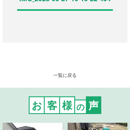
一覧に戻る
お
客
様
声
の