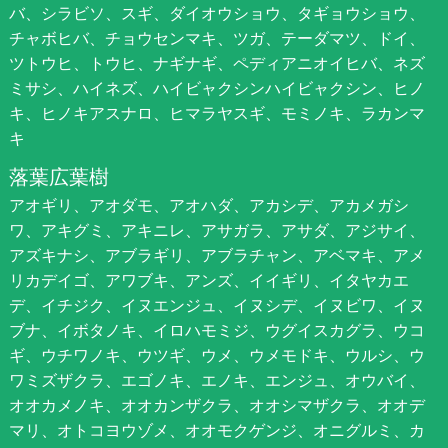
バ、シラビソ、スギ、ダイオウショウ、タギョウショウ、
チャボヒバ、チョウセンマキ、ツガ、テーダマツ、ドイ、
ツトウヒ、トウヒ、ナギナギ、ペディアニオイヒバ、ネズ
ミサシ、ハイネズ、ハイビャクシンハイビャクシン、ヒノ
キ、ヒノキアスナロ、ヒマラヤスギ、モミノキ、ラカンマ
キ
落葉広葉樹
アオギリ、アオダモ、アオハダ、アカシデ、アカメガシ
ワ、アキグミ、アキニレ、アサガラ、アサダ、アジサイ、
アズキナシ、アブラギリ、アブラチャン、アベマキ、アメ
リカデイゴ、アワブキ、アンズ、イイギリ、イタヤカエ
デ、イチジク、イヌエンジュ、イヌシデ、イヌビワ、イヌ
ブナ、イボタノキ、イロハモミジ、ウグイスカグラ、ウコ
ギ、ウチワノキ、ウツギ、ウメ、ウメモドキ、ウルシ、ウ
ワミズザクラ、エゴノキ、エノキ、エンジュ、オウバイ、
オオカメノキ、オオカンザクラ、オオシマザクラ、オオデ
マリ、オトコヨウゾメ、オオモクゲンジ、オニグルミ、カ