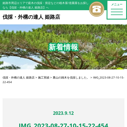
姫路市周辺エリアで庭木の伐採・剪定などの植木屋/造園屋をお探し
メニュー
なら【伐採・外構の達人 姫路店】へ
toggle
naviga
伐採・外構の達人 姫路店
新着情報
伐採・外構の達人 姫路店
>
施工実績
>
裏山の雑木を伐採しました。
>
IMG_2023-08-27-10-15-
22-454
2023.9.12
IMG_2023-08-27-10-15-22-454