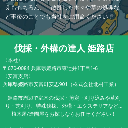
えももちろん、 散乱した木々や草の処理な
ど事後のことでも当社をご用命ください！
伐採・外構の達人 姫路店
〈本社〉
〒670-0084 兵庫県姫路市東辻井1丁目1-6
〈安富支店〉
兵庫県姫路市安富町安志901（株式会社北村工業）
姫路市周辺で庭木の伐採・剪定・刈り込みや草刈
り・芝刈り、特殊伐採、外構・エクステリアなど...
植木屋/造園屋をお探しならお任せください！