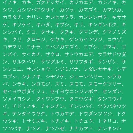
イノキ、カキ、ガクアジサイ、カジカエデ、カジノキ、カ
シワ、カシワバアジサイ、カツラ、ガマズミ、カマツカ、
カラタチ、カリン、カンヒザクラ、カンレンボク、キササ
ゲ、キソケイ、キハダ、キブシ、キリ、キンギンボク、キ
ンシバイ、クコ、クサギ、クヌギ、クマシデ、クマノミズ
キ、クリ、クロモジ、ケヤキ、ゲンカイツツジ、コウゾ、
コデマリ、コナラ、コバノガマズミ、コブシ、ゴマギ、ゴ
ンズイ、サイカチ、ザクロ、サトウカエデ、サラサドウダ
ン、サルスベリ、サワグルミ、サワフタギ、サンザシ、サ
ンシュユ、サンショウ、シジミバナ、シダレヤナギ、シデ
コブシ、シナノキ、シモツケ、ジューンベリー、シラカ
バ、シラキ、シロモジ、ズミ、スモモ、スモークツリー、
セイヨウボダイジュ、セイヨウニンジンボク、センダン、
ソメイヨシノ、タイワンフウ、タニウツギ、ダンコウバ
イ、チドリノキ、チャンチン、チンシバイ、ツクバネウツ
ギ、テンダイウヤク、トウカエデ、ドウダンツツジ、ドク
ウツギ、トサミズキ、トチノキ、トチュウ、トネリコ、ナ
ツツバキ、ナツメ、ナツハゼ、ナナカマド、ナンキンハ