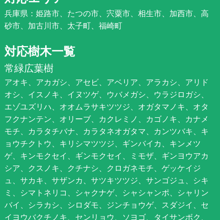
兵庫県：姫路市、たつの市、宍粟市、相生市、加西市、高
砂市、加古川市、太子町、福崎町
対応樹木一覧
常緑広葉樹
アオキ、アカガシ、アセビ、アベリア、アラカシ、アリド
オシ、イスノキ、イヌツゲ、ウバメガシ、ウラジロガシ、
エゾユズリハ、オオムラサキツツジ、オガタマノキ、オタ
フクナンテン、オリーブ、カクレミノ、カゴノキ、カナメ
モチ、カラタチバナ、カラタネオガタマ、カンツバキ、キ
ョウチクトウ、キリシマツツジ、ギンバイカ、キンメツ
ゲ、キンモクセイ、ギンモクセイ、ミモザ、ギンヨウアカ
シア、クスノキ、クチナシ、クロガネモチ、ゲッケイジ
ュ、サカキ、サザンカ、サツキツツジ、サンゴジュ、シキ
ミ、シマトネリコ、シャクナゲ、シャシャンポ、シャリン
バイ、シラカシ、シロダモ、ジンチョウゲ、スダジイ、セ
イヨウバクチノキ、センリョウ、ソヨゴ、タイサンボク、