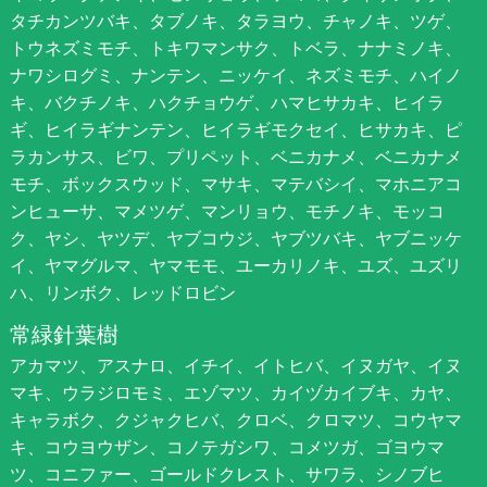
タチカンツバキ、タブノキ、タラヨウ、チャノキ、ツゲ、
トウネズミモチ、トキワマンサク、トベラ、ナナミノキ、
ナワシログミ、ナンテン、ニッケイ、ネズミモチ、ハイノ
キ、バクチノキ、ハクチョウゲ、ハマヒサカキ、ヒイラ
ギ、ヒイラギナンテン、ヒイラギモクセイ、ヒサカキ、ピ
ラカンサス、ビワ、プリペット、ベニカナメ、ベニカナメ
モチ、ボックスウッド、マサキ、マテバシイ、マホニアコ
ンヒューサ、マメツゲ、マンリョウ、モチノキ、モッコ
ク、ヤシ、ヤツデ、ヤブコウジ、ヤブツバキ、ヤブニッケ
イ、ヤマグルマ、ヤマモモ、ユーカリノキ、ユズ、ユズリ
ハ、リンボク、レッドロビン
常緑針葉樹
アカマツ、アスナロ、イチイ、イトヒバ、イヌガヤ、イヌ
マキ、ウラジロモミ、エゾマツ、カイヅカイブキ、カヤ、
キャラボク、クジャクヒバ、クロベ、クロマツ、コウヤマ
キ、コウヨウザン、コノテガシワ、コメツガ、ゴヨウマ
ツ、コニファー、ゴールドクレスト、サワラ、シノブヒ