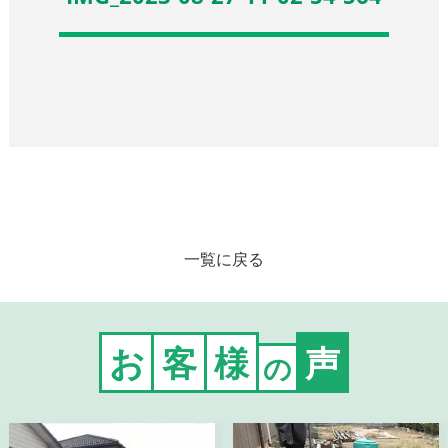
一覧に戻る
お
客
様
声
の