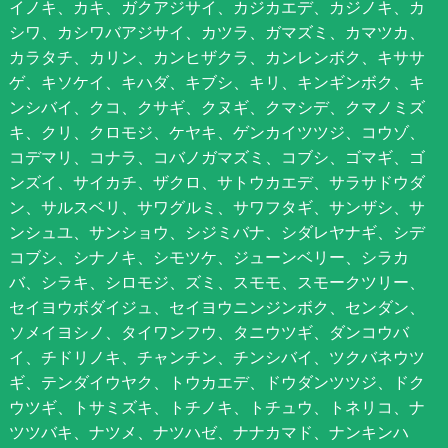
イノキ、カキ、ガクアジサイ、カジカエデ、カジノキ、カ
シワ、カシワバアジサイ、カツラ、ガマズミ、カマツカ、
カラタチ、カリン、カンヒザクラ、カンレンボク、キササ
ゲ、キソケイ、キハダ、キブシ、キリ、キンギンボク、キ
ンシバイ、クコ、クサギ、クヌギ、クマシデ、クマノミズ
キ、クリ、クロモジ、ケヤキ、ゲンカイツツジ、コウゾ、
コデマリ、コナラ、コバノガマズミ、コブシ、ゴマギ、ゴ
ンズイ、サイカチ、ザクロ、サトウカエデ、サラサドウダ
ン、サルスベリ、サワグルミ、サワフタギ、サンザシ、サ
ンシュユ、サンショウ、シジミバナ、シダレヤナギ、シデ
コブシ、シナノキ、シモツケ、ジューンベリー、シラカ
バ、シラキ、シロモジ、ズミ、スモモ、スモークツリー、
セイヨウボダイジュ、セイヨウニンジンボク、センダン、
ソメイヨシノ、タイワンフウ、タニウツギ、ダンコウバ
イ、チドリノキ、チャンチン、チンシバイ、ツクバネウツ
ギ、テンダイウヤク、トウカエデ、ドウダンツツジ、ドク
ウツギ、トサミズキ、トチノキ、トチュウ、トネリコ、ナ
ツツバキ、ナツメ、ナツハゼ、ナナカマド、ナンキンハ