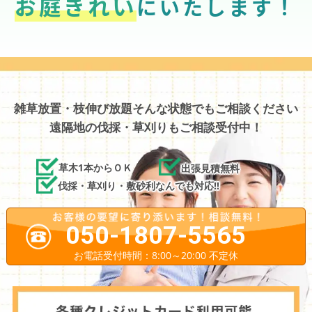
お庭きれい
にいたします！
雑草放置・枝伸び放題そんな状態でもご相談ください
遠隔地の伐採・草刈りもご相談受付中！
草木1本からＯＫ
出張見積無料
伐採・草刈り・敷砂利なんでも対応!!
050-1807-5565
お電話受付時間：8:00～20:00 不定休