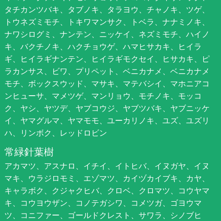
タチカンツバキ、タブノキ、タラヨウ、チャノキ、ツゲ、
トウネズミモチ、トキワマンサク、トベラ、ナナミノキ、
ナワシログミ、ナンテン、ニッケイ、ネズミモチ、ハイノ
キ、バクチノキ、ハクチョウゲ、ハマヒサカキ、ヒイラ
ギ、ヒイラギナンテン、ヒイラギモクセイ、ヒサカキ、ピ
ラカンサス、ビワ、プリペット、ベニカナメ、ベニカナメ
モチ、ボックスウッド、マサキ、マテバシイ、マホニアコ
ンヒューサ、マメツゲ、マンリョウ、モチノキ、モッコ
ク、ヤシ、ヤツデ、ヤブコウジ、ヤブツバキ、ヤブニッケ
イ、ヤマグルマ、ヤマモモ、ユーカリノキ、ユズ、ユズリ
ハ、リンボク、レッドロビン
常緑針葉樹
アカマツ、アスナロ、イチイ、イトヒバ、イヌガヤ、イヌ
マキ、ウラジロモミ、エゾマツ、カイヅカイブキ、カヤ、
キャラボク、クジャクヒバ、クロベ、クロマツ、コウヤマ
キ、コウヨウザン、コノテガシワ、コメツガ、ゴヨウマ
ツ、コニファー、ゴールドクレスト、サワラ、シノブヒ