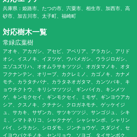
兵庫県：姫路市、たつの市、宍粟市、相生市、加西市、高
砂市、加古川市、太子町、福崎町
対応樹木一覧
常緑広葉樹
アオキ、アカガシ、アセビ、アベリア、アラカシ、アリド
オシ、イスノキ、イヌツゲ、ウバメガシ、ウラジロガシ、
エゾユズリハ、オオムラサキツツジ、オガタマノキ、オタ
フクナンテン、オリーブ、カクレミノ、カゴノキ、カナメ
モチ、カラタチバナ、カラタネオガタマ、カンツバキ、キ
ョウチクトウ、キリシマツツジ、ギンバイカ、キンメツ
ゲ、キンモクセイ、ギンモクセイ、ミモザ、ギンヨウアカ
シア、クスノキ、クチナシ、クロガネモチ、ゲッケイジ
ュ、サカキ、サザンカ、サツキツツジ、サンゴジュ、シキ
ミ、シマトネリコ、シャクナゲ、シャシャンポ、シャリン
バイ、シラカシ、シロダモ、ジンチョウゲ、スダジイ、セ
イヨウバクチノキ、センリョウ、ソヨゴ、タイサンボク、