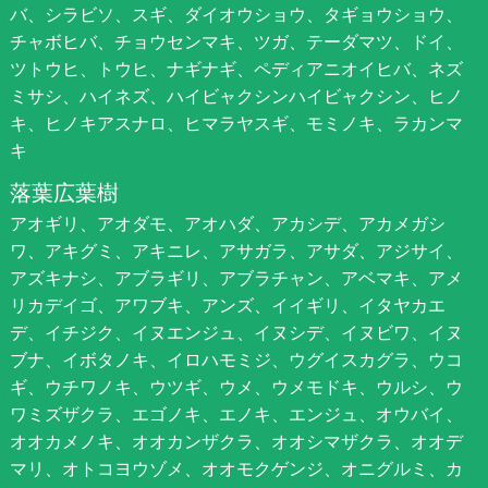
バ、シラビソ、スギ、ダイオウショウ、タギョウショウ、
チャボヒバ、チョウセンマキ、ツガ、テーダマツ、ドイ、
ツトウヒ、トウヒ、ナギナギ、ペディアニオイヒバ、ネズ
ミサシ、ハイネズ、ハイビャクシンハイビャクシン、ヒノ
キ、ヒノキアスナロ、ヒマラヤスギ、モミノキ、ラカンマ
キ
落葉広葉樹
アオギリ、アオダモ、アオハダ、アカシデ、アカメガシ
ワ、アキグミ、アキニレ、アサガラ、アサダ、アジサイ、
アズキナシ、アブラギリ、アブラチャン、アベマキ、アメ
リカデイゴ、アワブキ、アンズ、イイギリ、イタヤカエ
デ、イチジク、イヌエンジュ、イヌシデ、イヌビワ、イヌ
ブナ、イボタノキ、イロハモミジ、ウグイスカグラ、ウコ
ギ、ウチワノキ、ウツギ、ウメ、ウメモドキ、ウルシ、ウ
ワミズザクラ、エゴノキ、エノキ、エンジュ、オウバイ、
オオカメノキ、オオカンザクラ、オオシマザクラ、オオデ
マリ、オトコヨウゾメ、オオモクゲンジ、オニグルミ、カ