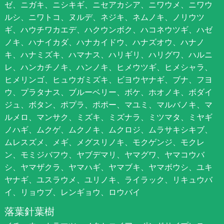
ゼ、ニガキ、ニシキギ、ニセアカシア、ニワウメ、ニワウ
ルシ、ニワトコ、ヌルデ、ネジキ、ネムノキ、ノリウツ
ギ、ハウチワカエデ、ハクウンボク、ハコネウツギ、ハゼ
ノキ、ハナイカダ、ハナカイドウ、ハナズオウ、ハナノ
キ、ハナミズキ、ハマナス、ハリギリ、ハリグワ、ハルニ
レ、ハンカチノキ、ハンノキ、ヒメウツギ、ヒメシャラ、
ヒメリンゴ、ヒュウガミズキ、ビヨウヤナギ、ブナ、フヨ
ウ、プラタナス、ブルーベリー、ボケ、ホオノキ、ボダイ
ジュ、ボタン、ポプラ、ポポー、マユミ、マルバノキ、マ
ルメロ、マンサク、ミズキ、ミズナラ、ミツマタ、ミヤギ
ノハギ、ムクゲ、ムクノキ、ムクロジ、ムラサキシキブ、
ムレスズメ、メギ、メグスリノキ、モクゲンジ、モクレ
ン、モミジバフウ、ヤブデマリ、ヤマグワ、ヤマコウバ
シ、ヤマザクラ、ヤマハギ、ヤマブキ、ヤマボウシ、ユキ
ヤナギ、ユスラウメ、ユリノキ、ライラック、リキュウバ
イ、リョウブ、レンギョウ、ロウバイ
落葉針葉樹