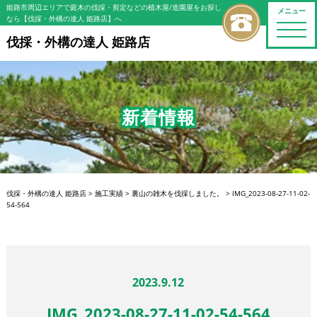
姫路市周辺エリアで庭木の伐採・剪定などの植木屋/造園屋をお探し
メニュー
なら【伐採・外構の達人 姫路店】へ
toggle
naviga
伐採・外構の達人 姫路店
新着情報
伐採・外構の達人 姫路店
>
施工実績
>
裏山の雑木を伐採しました。
>
IMG_2023-08-27-11-02-
54-564
2023.9.12
IMG_2023-08-27-11-02-54-564