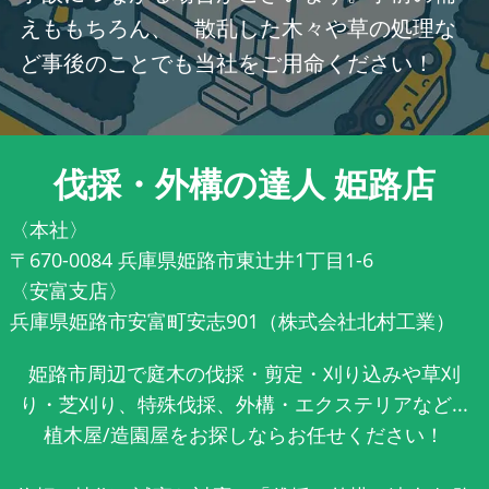
えももちろん、 散乱した木々や草の処理な
ど事後のことでも当社をご用命ください！
伐採・外構の達人 姫路店
〈本社〉
〒670-0084 兵庫県姫路市東辻井1丁目1-6
〈安富支店〉
兵庫県姫路市安富町安志901（株式会社北村工業）
姫路市周辺で庭木の伐採・剪定・刈り込みや草刈
り・芝刈り、特殊伐採、外構・エクステリアなど...
植木屋/造園屋をお探しならお任せください！